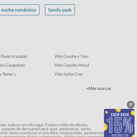
noche romántica
family park
 Paula Irrazabal
Viña Concha y Toro
tro Caupolicán
Viña Cousiño Macul
y Roma´s
Viña Santa Cruz
+Más marcas
×
os, todo en un solo lugar. Explora miles de ofertas,
ás cupones de descuento para spas, panoramas, cenas,
star, hasta aventuras al aire libre, restaurantes, panoramas
s y promociones diarias o temporales, ideales para sorprenderte