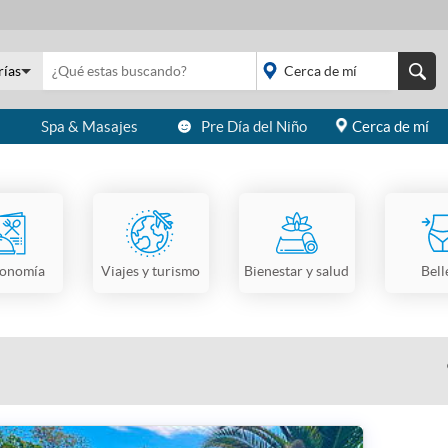
rías
s
Spa & Masajes
Pre Día del Niño
Cerca de mí
placeholder="Todo el
país">
ronomía
Viajes y turismo
Bienestar y salud
Bell