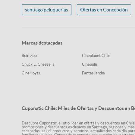
santiago peluquerías
Ofertas en Concepción
Marcas destacadas
Buin Zoo
Cineplanet Chile
Chuck E. Cheese ´s
Cinépolis
CineHoyts
Fantasilandia
Cuponatic Chile: Miles de Ofertas y Descuentos en B
Descubre Cuponatic, el sitio líder en ofertas y descuentos en Chile
promociones y descuentos exclusivos en Santiago, regiones y más 
escapadas, salud, productos y servicios, actualizados cada día par
familiares y viajes, Cuponatic te conecta con lo mejor del entrete