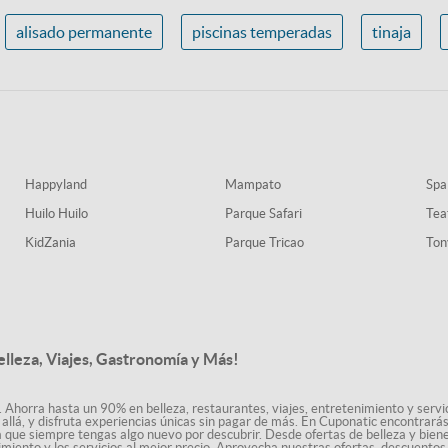
alisado permanente
piscinas temperadas
tinaja
Happyland
Mampato
Spa
Huilo Huilo
Parque Safari
Tea
KidZania
Parque Tricao
Ton
elleza, Viajes, Gastronomía y Más!
. Ahorra hasta un 90% en belleza, restaurantes, viajes, entretenimiento y servici
allá, y disfruta experiencias únicas sin pagar de más. En Cuponatic encontrar
a que siempre tengas algo nuevo por descubrir. Desde ofertas de belleza y biene
nimiento y los servicios al mejor precio. Aprovecha nuestras ofertas, descuento