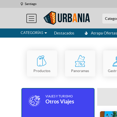
Santiago
Catego
CATEGORÍAS
Destacados
Atrapa Oferta
Productos
Panoramas
Gast
VIAJES Y TURISMO
Otros Viajes