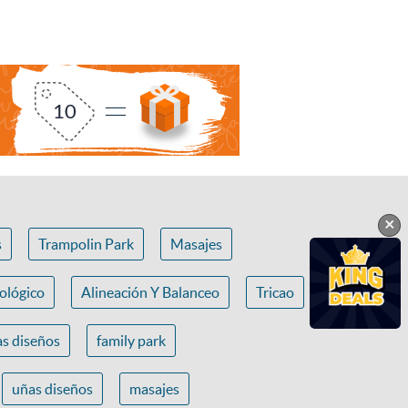
×
s
Trampolin Park
Masajes
ológico
Alineación Y Balanceo
Tricao
s diseños
family park
uñas diseños
masajes