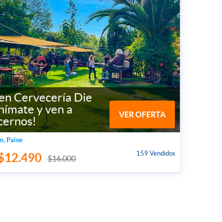
en Cervecería Die
nímate y ven a
VER OFERTA
cernos!
m, Paine
159 Vendidos
$12.490
$16.000