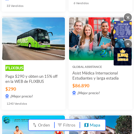
6
Vendidos
33
Vendidos
×
×
GLOBAL ASSISTANCE
Asist Médica Internacional
Paga $290 y obten un 15% off
Estudiantes y larga estadía
en la WEB de FLIXBUS
$86.890
$290
¡Mejor precio!
¡Mejor precio!
1240
Vendidos
Orden
Filtros
Mapa