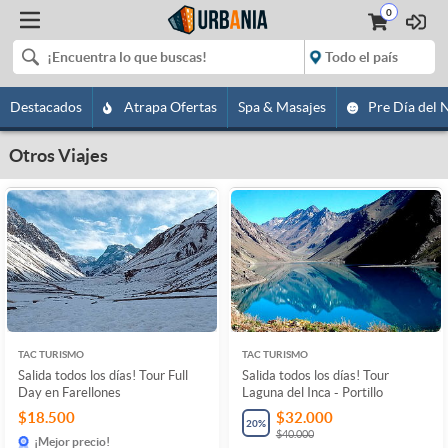
0
Destacados
Atrapa Ofertas
Spa & Masajes
Pre Día del 
Otros Viajes
TAC TURISMO
TAC TURISMO
Salida todos los días! Tour Full
Salida todos los días! Tour
Day en Farellones
Laguna del Inca - Portillo
$18.500
$32.000
20
%
$40.000
¡Mejor precio!