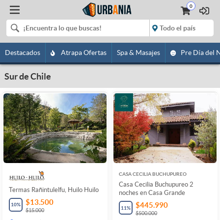
0
Destacados
Atrapa Ofertas
Spa & Masajes
Pre Día del 
Sur de Chile
CASA CECILIA BUCHUPUREO
Casa Cecilia Buchupureo 2
Termas Rañintulelfu, Huilo Huilo
noches en Casa Grande
$13.500
$445.990
10
%
11
%
$15.000
$500.000