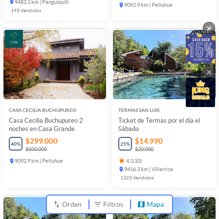
9483.1 km | Panguipulli
9092.9 km | Pelluhue
193
Vendidos
×
×
CASA CECILIA BUCHUPUREO
TERMAS SAN LUIS
Casa Cecilia Buchupureo 2
Ticket de Termas por el día el
noches en Casa Grande
Sábado
$299.000
$14.990
40
%
25
%
$500.000
$20.000
9092.9 km | Pelluhue
4.1
(
10
)
9416.3 km | Villarrica
1323
Vendidos
Orden
Filtros
Mapa