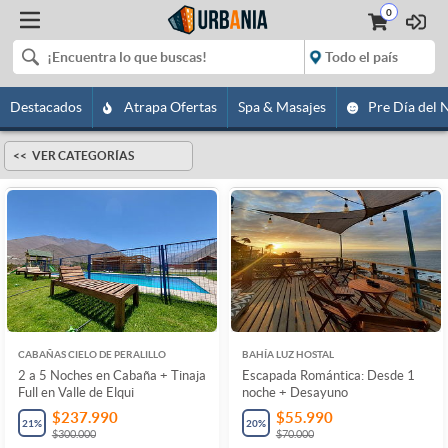
0
Destacados
Atrapa Ofertas
Spa & Masajes
Pre Día del 
VER CATEGORÍAS
CABAÑAS CIELO DE PERALILLO
BAHÍA LUZ HOSTAL
2 a 5 Noches en Cabaña + Tinaja
Escapada Romántica: Desde 1
Full en Valle de Elqui
noche + Desayuno
$237.990
$55.990
21
%
20
%
$300.000
$70.000