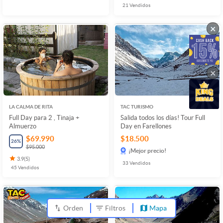
21
Vendidos
×
×
LA CALMA DE RITA
TAC TURISMO
Full Day para 2 , Tinaja +
Salida todos los días! Tour Full
Almuerzo
Day en Farellones
$69.990
$18.500
26
%
$95.000
¡Mejor precio!
3.9
(
5
)
33
Vendidos
45
Vendidos
Orden
Filtros
Mapa