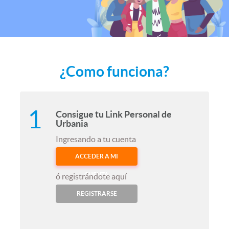
¿Como funciona?
Consigue tu Link Personal de
Urbania
Ingresando a tu cuenta
ACCEDER A MI
CUENTA
ó registrándote aquí
REGISTRARSE