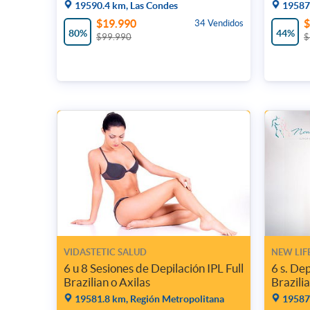
19590.4 km, Las Condes
19587.
$19.990
$
34 Vendidos
80%
44%
$99.990
$
VIDASTETIC SALUD
NEW LIF
6 u 8 Sesiones de Depilación IPL Full
6 s. Dep
Brazilian o Axilas
Brazili
19581.8 km, Región Metropolitana
19587.