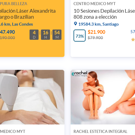
 PURA BELLEZA
CENTRO MEDICO MYT
pilación Láser Alexandrita
10 Sesiones Depilación Lás
argo o Brazilian
808 zona a elección
6 km, Las Condes
19584.3 km, Santiago
47.490
$21.900
57
4
16
54
73%
D
H
M
190.000
$79.900
 MEDICO MYT
RACHEL ESTETICA INTEGRAL