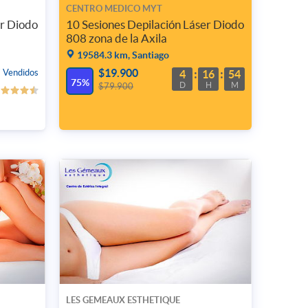
CENTRO MEDICO MYT
er Diodo
10 Sesiones Depilación Láser Diodo
808 zona de la Axila
19584.3 km, Santiago
$19.900
 Vendidos
4
16
54
75%
D
H
M
$79.900
LES GEMEAUX ESTHETIQUE