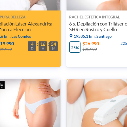
 PURA BELLEZA
RACHEL ESTETICA INTEGRAL
pilación Láser Alexandrita
6 s. Depilación con Triláser 
Zona a Elección
SHR en Rostro y Cuello
6 km, Las Condes
19585.1 km, Santiago
19.990
$26.990
225
4
16
54
25%
D
H
M
89.990
$35.900