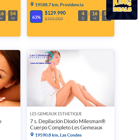
19588.7 km, Providencia
$129.990
16
54
4
16
54
63%
H
M
D
H
M
$350.000
LES GEMEAUX ESTHETIQUE
o
7 s. Depilación Diodo Milesman®
Cuerpo Completo Les Gemeaux
19590.8 km, Las Condes