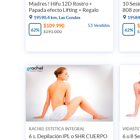
Madres ! Hifu 12D Rostro +
10 Sesi
Papada efecto Lifting + Regalo
808 zon
19590.4 km, Las Condes
19584.
$109.990
$
53 Vendidos
62%
62%
$291.000
$
RACHEL ESTETICA INTEGRAL
VIDASTE
6 s. Depilación IPL o SHR CUERPO
6 u 8 S