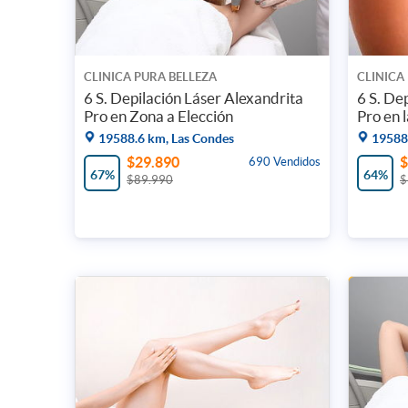
CLINICA PURA BELLEZA
CLINICA
6 S. Depilación Láser Alexandrita
6 S. De
Pro en Zona a Elección
Pro en l
19588.6 km, Las Condes
19588.
$29.890
$
690 Vendidos
67%
64%
$89.990
$