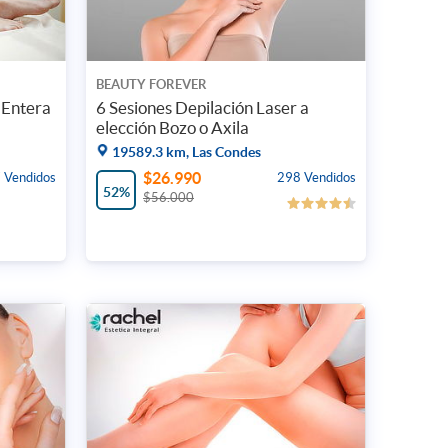
BEAUTY FOREVER
 Entera
6 Sesiones Depilación Laser a
elección Bozo o Axila
19589.3 km, Las Condes
$26.990
 Vendidos
298 Vendidos
52%
$56.000