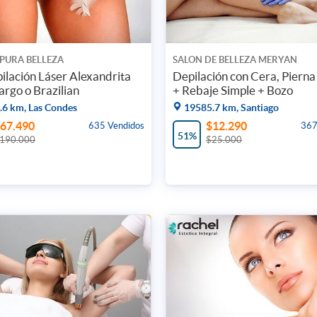
 PURA BELLEZA
SALON DE BELLEZA MERYAN
pilación Láser Alexandrita
Depilación con Cera, Pierna
argo o Brazilian
+ Rebaje Simple + Bozo
6 km, Las Condes
19585.7 km, Santiago
67.490
$12.290
635 Vendidos
367
51%
190.000
$25.000