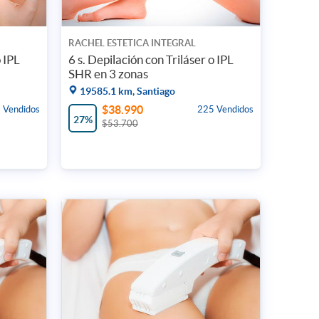
RACHEL ESTETICA INTEGRAL
o IPL
6 s. Depilación con Triláser o IPL
SHR en 3 zonas
19585.1 km, Santiago
$38.990
 Vendidos
225 Vendidos
27%
$53.700