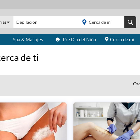
rías
s
Spa & Masajes
Pre Día del Niño
Cerca de mí
placeholder="Todo el
país">
erca de ti
Ord