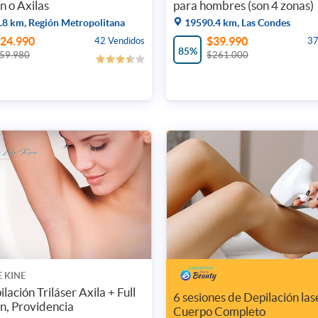
n o Axilas
para hombres (son 4 zonas)
8 km, Región Metropolitana
19590.4 km, Las Condes
24.990
$39.990
42 Vendidos
37
85%
59.980
$261.000
E KINE
ilación Triláser Axila + Full
6 sesiones de Depilación las
an, Providencia
Cuerpo Completo