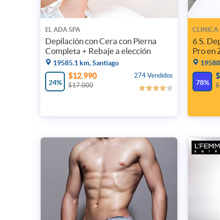
EL ADA SPA
CLINICA
Depilación con Cera con Pierna
6 S. De
Completa + Rebaje a elección
Pro en 
19585.1 km, Santiago
19588.
$12.990
$
274 Vendidos
24%
78%
$17.000
$