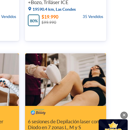
+Bozo, Triláser ICE
19590.4 km, Las Condes
$19.990
 Vendidos
35 Vendidos
80%
$99.990
×
er
6 sesiones de Depilación laser con
Diodo en 7 zonas L, M y S