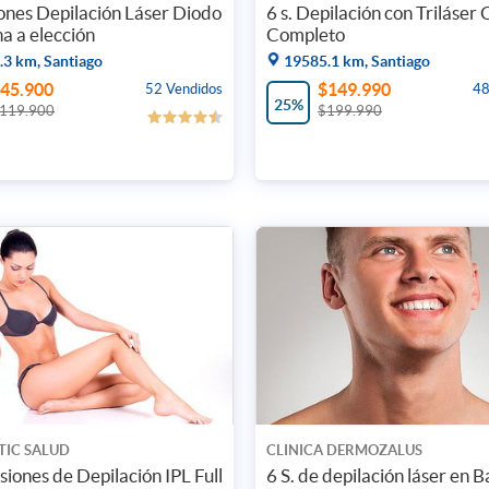
ones Depilación Láser Diodo
6 s. Depilación con Triláser
a a elección
Completo
3 km, Santiago
19585.1 km, Santiago
45.900
$149.990
52 Vendidos
48
25%
119.900
$199.990
TIC SALUD
CLINICA DERMOZALUS
esiones de Depilación IPL Full
6 S. de depilación láser en 