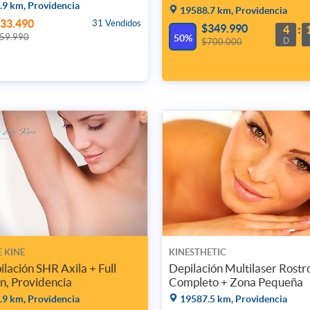
9 km, Providencia
19588.7 km, Providencia
33.490
31 Vendidos
$349.990
4
59.990
50%
D
$700.000
E KINE
KINESTHETIC
ilación SHR Axila + Full
Depilación Multilaser Rostr
an, Providencia
Completo + Zona Pequeña
9 km, Providencia
19587.5 km, Providencia