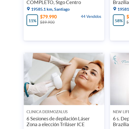
COMPLETO, Stgo Centro
Brazilia
19585.1 km, Santiago
19581.
$79.990
$
44 Vendidos
11%
58%
$89.900
$
CLINICA DERMOZALUS
NEW LIF
6 Sesiones de depilación Láser
6 s. Dep
Zona a elección Triláser ICE
Brazili