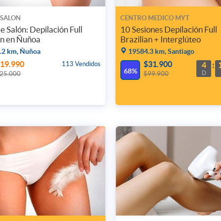
 SALON
CENTRO MEDICO MYT
 Salón: Depilación Full
10 Sesiones Depilación Full
an en Ñuñoa
Brazilian + Interglúteo
.2 km, Ñuñoa
19584.3 km, Santiago
19.990
$31.900
113 Vendidos
4
68%
D
25.000
$99.900