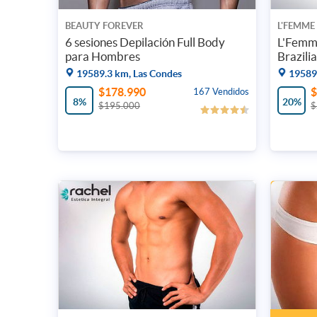
BEAUTY FOREVER
L'FEMME
6 sesiones Depilación Full Body
L'Femme
para Hombres
Brazili
19589.3 km, Las Condes
19589
$178.990
$
167 Vendidos
8%
20%
$195.000
$