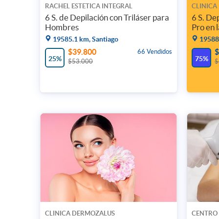
RACHEL ESTETICA INTEGRAL
CLINICA
6 S. de Depilación con Triláser para
6 S. De
Hombres
Pro en l
19585.1 km, Santiago
19588.
$39.800
$
66 Vendidos
25%
75%
$53.000
$
CLINICA DERMOZALUS
CENTRO