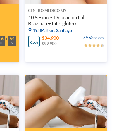
CENTRO MEDICO MYT
10 Sesiones Depilación Full
Brazilian + Interglúteo
19584.3 km, Santiago
$34.900
69 Vendidos
16
54
65%
H
M
$99.900