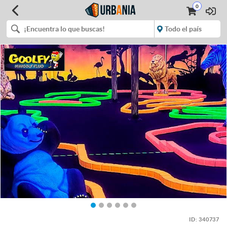
0
ID:
340737