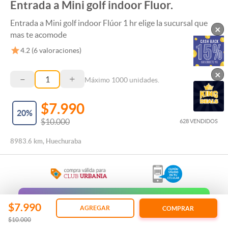
Entrada a Mini golf indoor Fluor.
Entrada a Mini golf indoor Flúor 1 hr elige la sucursal que
×
mas te acomode
4.2
(
6
valoraciones)
×
–
+
Máximo
1000
unidades.
$7.990
20
%
$10.000
628 VENDIDOS
8983.6 km, Huechuraba
Regala esta Experiencia
$7.990
AGREGAR
COMPRAR
$10.000
REGALAR