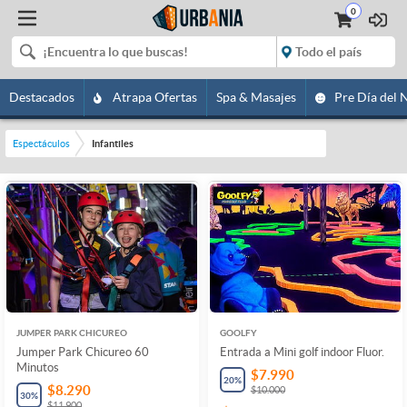
0
Destacados
Atrapa Ofertas
Spa & Masajes
Pre Día del 
Espectáculos
Infantiles
JUMPER PARK CHICUREO
GOOLFY
Jumper Park Chicureo 60
Entrada a Mini golf indoor Fluor.
Minutos
$7.990
20
%
$8.290
$10.000
30
%
$11.900