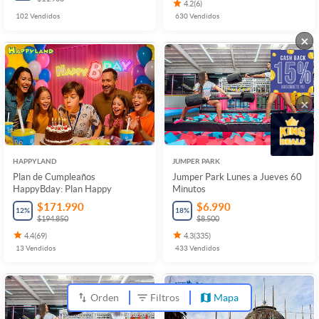
4.2
(
6
)
102
Vendidos
630
Vendidos
×
×
HAPPYLAND
JUMPER PARK
Plan de Cumpleaños
Jumper Park Lunes a Jueves 60
HappyBday: Plan Happy
Minutos
$171.990
$6.990
12
%
18
%
$194.850
$8.500
4.4
(
69
)
4.3
(
335
)
13
Vendidos
433
Vendidos
Orden
Filtros
Mapa