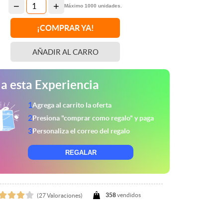
−
+
Máximo
1000
unidades.
¡COMPRAR YA!
AÑADIR
AL CARRO
a esta Experiencia
1
Agrega al carrito la oferta
2
Presiona "comprar como regalo" y paga
3
Personaliza el correo del regalo
REGALAR
358
vendidos
(27 Valoraciones)