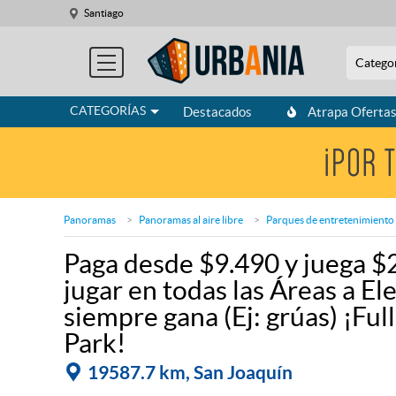
Santiago
Catego
CATEGORÍAS
Destacados
Atrapa Oferta
Panoramas
Panoramas al aire libre
Parques de entretenimiento
Paga desde $9.490 y juega $
jugar en todas las Áreas a E
siempre gana (Ej: grúas) ¡Fu
Park!
19587.7 km, San Joaquín