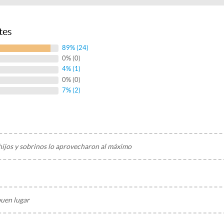
tes
89% (24)
0% (0)
4% (1)
0% (0)
7% (2)
 hijos y sobrinos lo aprovecharon al máximo
uen lugar