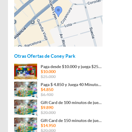
Otras Ofertas de Coney Park
Paga desde $10.000 y juega $25.000 en las áreas Coney Park
$10.000
$25.000
Paga $ 4.850 y Juega 40 Minutos en YuKids o Coney Jump.
$4.850
$6.400
Gift Card de 100 minutos de juego en YuKids o Coney Jump.
$9.890
$20.000
Gift Card de 150 minutos de juego en YuKids o Coney Jump.
$14.950
$20.000