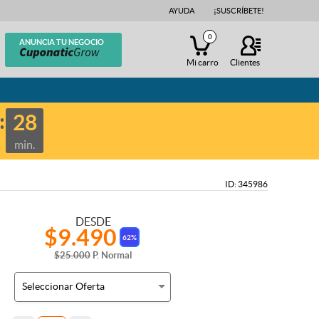
AYUDA
¡SUSCRÍBETE!
0
ANUNCIA TU NEGOCIO
Mi carro
Clientes
28
min.
ID: 345986
DESDE
$9.490
62%
$25.000
P. Normal
Seleccionar Oferta