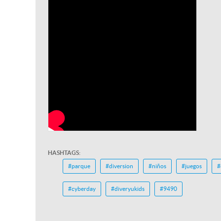
HASHTAGS:
#parque
#diversion
#niños
#juegos
#
#cyberday
#diveryukids
#9490