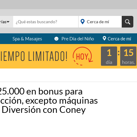
rías
s
Spa & Masajes
Pre Día del Niño
Cerca de mí
placeholder="Todo el
país">
1
15
día
horas.
25.000 en bonus para
lección, excepto máquinas
ll Diversión con Coney