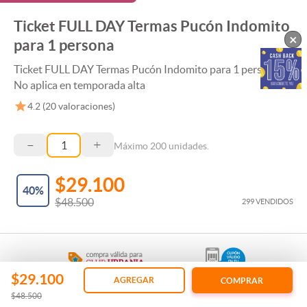
Ticket FULL DAY Termas Pucón Indomito
×
para 1 persona
Ticket FULL DAY Termas Pucón Indomito para 1 persona, –
No aplica en temporada alta
4.2
(
20
valoraciones)
–
+
Máximo
200
unidades.
$29.100
40
%
$48.500
299 VENDIDOS
$29.100
AGREGAR
COMPRAR
$48.500
Regala esta Experiencia