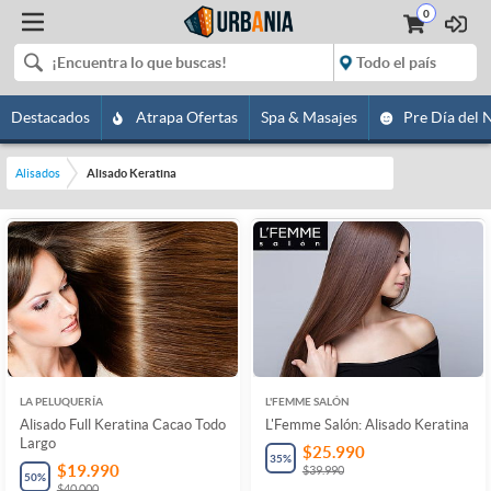
0
Destacados
Atrapa Ofertas
Spa & Masajes
Pre Día del 
Alisados
Alisado Keratina
LA PELUQUERÍA
L'FEMME SALÓN
Alisado Full Keratina Cacao Todo
L'Femme Salón: Alisado Keratina
Largo
$25.990
35
%
$19.990
$39.990
50
%
$40.000