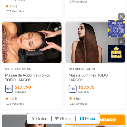
179
Vendidos
4.5
(
5
)
291
Vendidos
×
×
SPLENDORE SALON
SPLENDORE SALON
Masaje de Ácido hialurónico
Masaje LumiPlex TODO
TODO LARGO!
LARGO!!
$17.990
$19.990
40
%
43
%
$30.000
$35.000
4.3
(
6
)
4.3
(
6
)
133
Vendidos
123
Vendidos
Orden
Filtros
Mapa