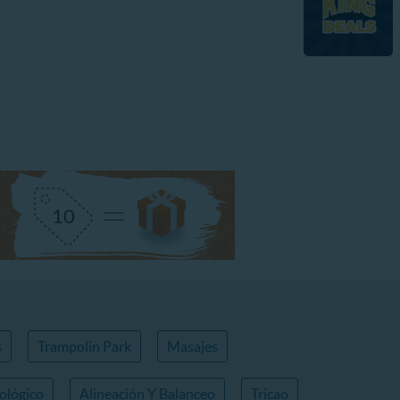
s
Trampolin Park
Masajes
ológico
Alineación Y Balanceo
Tricao