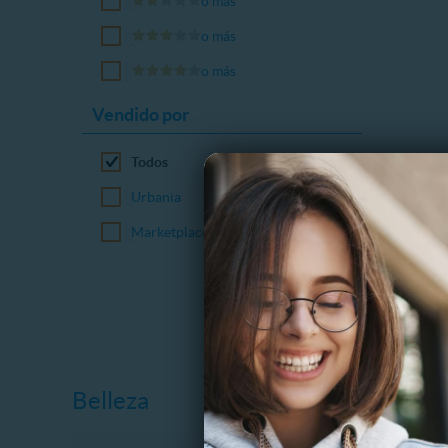
o más
o más
o más
Vendido por
Todos
Urbania
Marketplace
Belleza