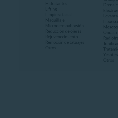
Hidratantes
Drenaje 
Lifting
Electro
Limpieza facial
Levanta
Maquillaje
Lipoesc
Microdermoabrasión
Mesoter
Reducción de ojeras
Ondas r
Rejuvenecimiento
Radiofr
Remoción de tatuajes
Tonifica
Otros
Tratami
Yesoter
Otros