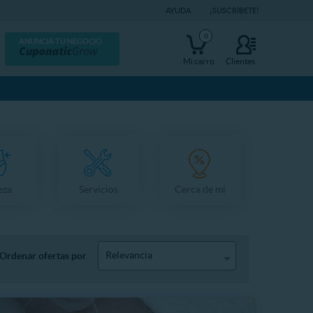
AYUDA
¡SUSCRÍBETE!
0
ANUNCIA TU NEGOCIO
Mi carro
Clientes
eza
Servicios
Cerca de mí
Relevancia
Ordenar ofertas por