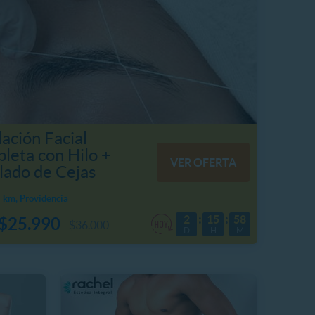
ación Facial
leta con Hilo +
VER OFERTA
lado de Cejas
 km, Providencia
2
15
58
$25.990
$36.000
D
H
M