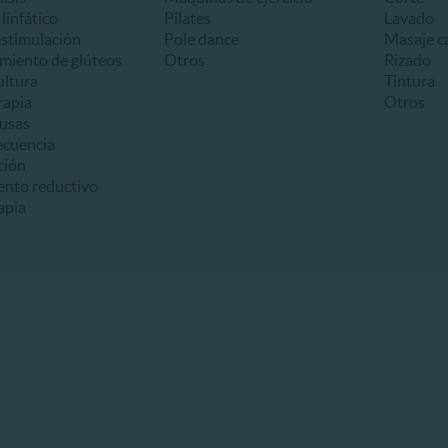
linfático
Pilates
Lavado
estimulación
Pole dance
Masaje ca
miento de glúteos
Otros
Rizado
ultura
Tintura
apia
Otros
usas
ecuencia
ción
ento reductivo
apia