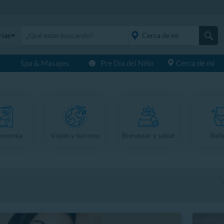
rías
s
Spa & Masajes
Pre Día del Niño
Cerca de mí
placeholder="Todo el
país">
ronomía
Viajes y turismo
Bienestar y salud
Bell