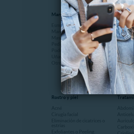
Manicure y Pedicure
Alisado
Esmaltado
Alisado 
Manicure
Alisado
Masajes de manos o pies
Otros
Pedicure
Podología clínica
Uñas Acrílicas
Otros
Rostro y piel
Tratami
Acné
Abdomin
Cirugía facial
Anticelu
Eliminación de cicatrices o
Auricul
estrías
Carboxi
Exfoliantes o Peeling
Criolipó