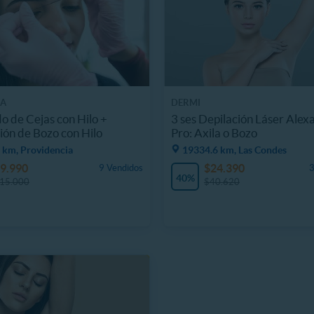
SA
DERMI
do de Cejas con Hilo +
3 ses Depilación Láser Alex
ión de Bozo con Hilo
Pro: Axila o Bozo
 km, Providencia
19334.6 km, Las Condes
9.990
$24.390
9 Vendidos
3
40%
15.000
$40.620