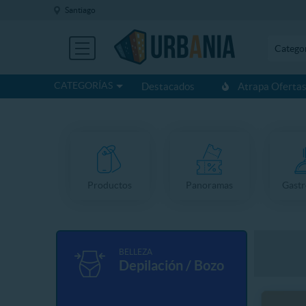
Santiago
Catego
CATEGORÍAS
Destacados
Atrapa Oferta
Productos
Panoramas
Gast
BELLEZA
Depilación / Bozo