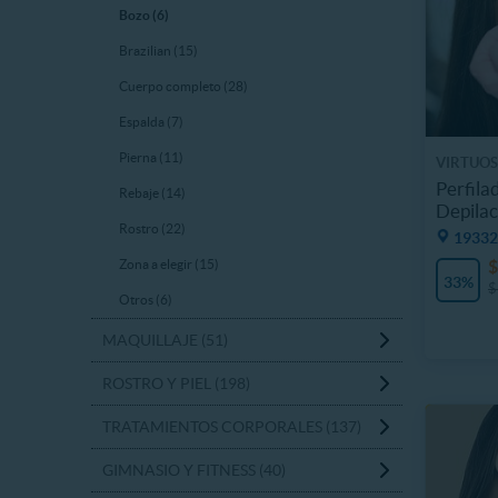
Bozo (6)
Brazilian (15)
Cuerpo completo (28)
Espalda (7)
Pierna (11)
VIRTUO
Perfila
Rebaje (14)
Depilac
Rostro (22)
19332
$
Zona a elegir (15)
33%
$
Otros (6)
MAQUILLAJE (51)
ROSTRO Y PIEL (198)
TRATAMIENTOS CORPORALES (137)
GIMNASIO Y FITNESS (40)