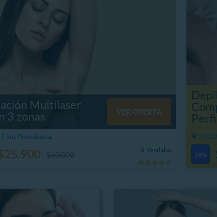
Depil
ación Multilaser
Comp
VER OFERTA
n 3 zonas
Perfi
7 km, Providencia
19332
6 Vendidos
$25.900
$60.000
28%