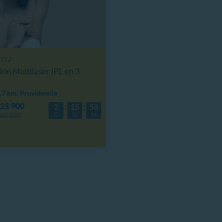
TEZ
ión Multilaser IPL en 3
.7 km, Providencia
23.900
2
15
58
D
H
M
60.000