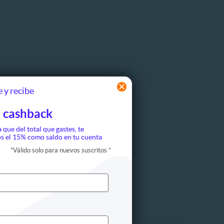
 y recibe
 cashback
a que del total que gastes, te
s el 15% como saldo en tu cuenta
*
Válido solo para nuevos suscritos
*