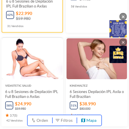
6 u 8 Sesiones de Depilación
IPL Full Brazilian o Axilas
58
Vendidos
$22.990
62
%
×
$59.980
31
Vendidos
×
VIDASTETIC SALUD
KINEMALTEZ
6 u 8 Sesiones de Depilación IPL
6 Sesiones Depilación IPL Axila o
Full Brazilian o Axilas
Full Brazilian
$24.990
$38.990
58
%
51
%
$59.980
$80.000
3.7
(
5
)
4.1
(
16
)
Orden
Filtros
Mapa
42
Vendidos
4
Vendidos