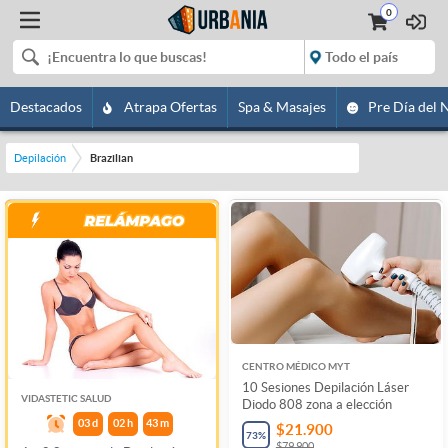
0
Destacados
Atrapa Ofertas
Spa & Masajes
Pre Día del 
Depilación
Brazilian
CENTRO MÉDICO MYT
10 Sesiones Depilación Láser
VIDASTETIC SALUD
Diodo 808 zona a elección
03
d
02
h
43
m
$21.900
73
%
$79.900