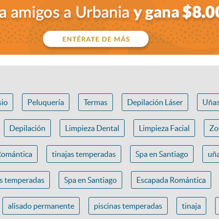
io
Peluquería
Termas
Depilación Láser
Uña
Depilación
Limpieza Dental
Limpieza Facial
Zo
Romántica
tinajas temperadas
Spa en Santiago
uña
as temperadas
Spa en Santiago
Escapada Romántica
alisado permanente
piscinas temperadas
tinaja