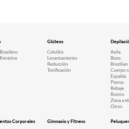
s
Glúteos
Depilaci
Brasilero
Celulitis
Axila
 Keratina
Levantamiento
Bozo
Reducción
Brazilian
Tonificación
Cuerpo c
Espalda
Pierna
Rebaje
Rostro
Zona a el
Otros
entos Corporales
Gimnasio y Fitness
Peluquerí