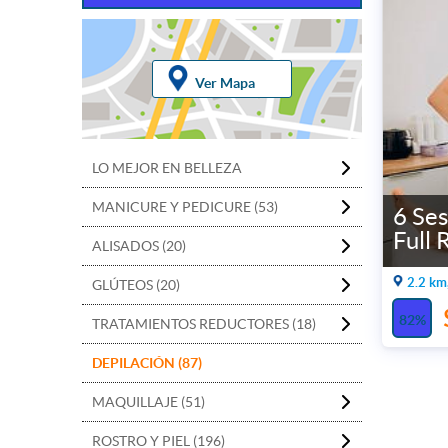
Ver Mapa
LO MEJOR EN BELLEZA
MANICURE Y PEDICURE (53)
6 Ses
Full 
ALISADOS (20)
2.2 km
GLÚTEOS (20)
82%
TRATAMIENTOS REDUCTORES (18)
DEPILACIÓN (87)
MAQUILLAJE (51)
ROSTRO Y PIEL (196)