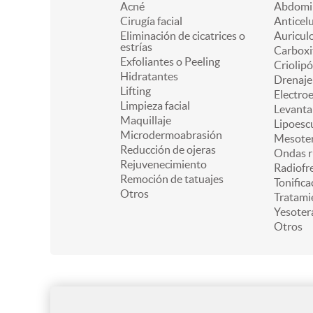
Acné
Abdomin
Cirugía facial
Anticelu
Eliminación de cicatrices o
Auricul
estrías
Carboxi
Exfoliantes o Peeling
Criolipó
Hidratantes
Drenaje 
Lifting
Electro
Limpieza facial
Levanta
Maquillaje
Lipoesc
Microdermoabrasión
Mesoter
Reducción de ojeras
Ondas r
Rejuvenecimiento
Radiofr
Remoción de tatuajes
Tonifica
Otros
Tratami
Yesoter
Otros