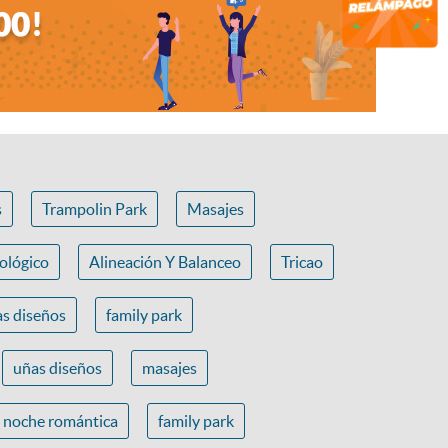
s
Trampolin Park
Masajes
ológico
Alineación Y Balanceo
Tricao
s diseños
family park
uñas diseños
masajes
noche romántica
family park