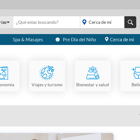
rías
s
Spa & Masajes
Pre Día del Niño
Cerca de mí
placeholder="Todo el
país">
ronomía
Viajes y turismo
Bienestar y salud
Bell