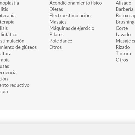
oplastía
Acondicionamiento físico
Alisado
litis
Dietas
Barbería
oterapia
Electroestimulación
Botox cap
terapia
Masajes
Brushing
lisis
Máquinas de ejercicio
Corte
linfático
Pilates
Lavado
estimulación
Pole dance
Masaje ca
miento de glúteos
Otros
Rizado
ultura
Tintura
apia
Otros
usas
ecuencia
ción
ento reductivo
apia