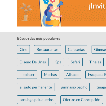
Búsquedas más populares
Cine
Restaurantes
Cafeterías
Gimnas
Diseño De Uñas
Spa
Safari
Tinajas
Lipolaser
Mechas
Alisado
Escapada 
alisado permanente
gimnasio pacific
tinaj
santiago peluquerías
Ofertas en Concepción