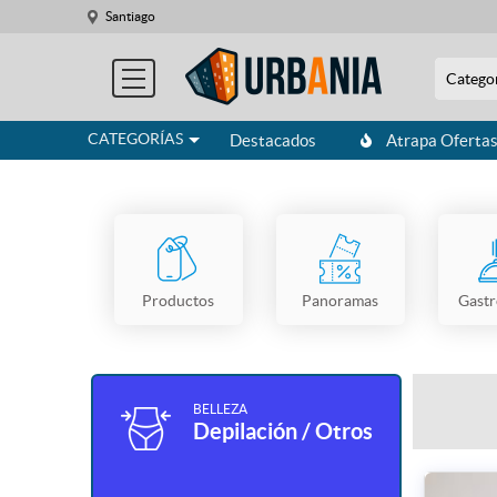
Santiago
Catego
CATEGORÍAS
Destacados
Atrapa Oferta
Productos
Panoramas
Gast
BELLEZA
Depilación / Otros