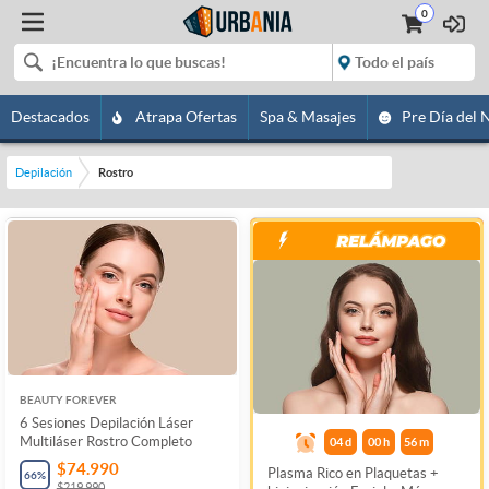
0
Destacados
Atrapa Ofertas
Spa & Masajes
Pre Día del 
Depilación
Rostro
BEAUTY FOREVER
6 Sesiones Depilación Láser
Multiláser Rostro Completo
04
d
00
h
56
m
$74.990
Plasma Rico en Plaquetas +
66
%
$219.990