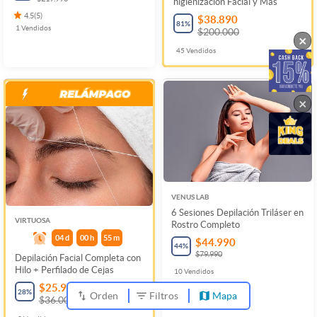
higienización Facial y Más
4.5
(
5
)
$38.890
81
%
1
Vendidos
$200.000
×
45
Vendidos
×
VENUS LAB
6 Sesiones Depilación Triláser en
VIRTUOSA
Rostro Completo
04
d
00
h
55
m
$44.990
44
%
$79.990
Depilación Facial Completa con
Hilo + Perfilado de Cejas
10
Vendidos
$25.990
28
%
Orden
Filtros
Mapa
$36.000