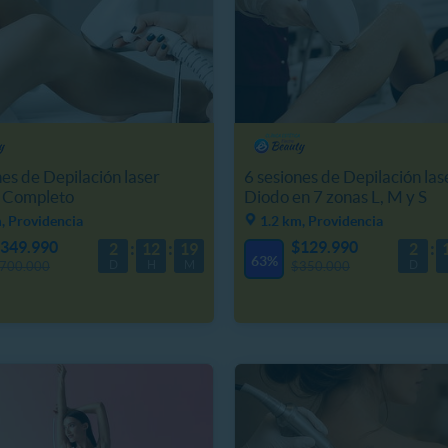
nes de Depilación laser
6 sesiones de Depilación las
 Completo
Diodo en 7 zonas L, M y S
, Providencia
1.2 km, Providencia
349.990
$129.990
2
12
19
2
63%
D
H
M
D
700.000
$350.000