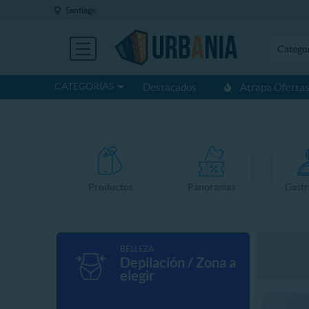
Santiago
Catego
CATEGORÍAS
Destacados
Atrapa Oferta
Productos
Panoramas
Gast
BELLEZA
Depilación / Zona a
elegir