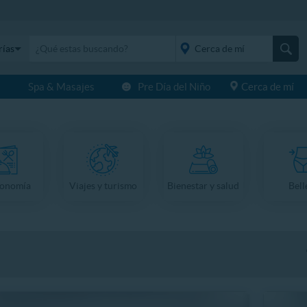
rías
s
Spa & Masajes
Pre Día del Niño
Cerca de mí
placeholder="Todo el
país">
ronomía
Viajes y turismo
Bienestar y salud
Bell