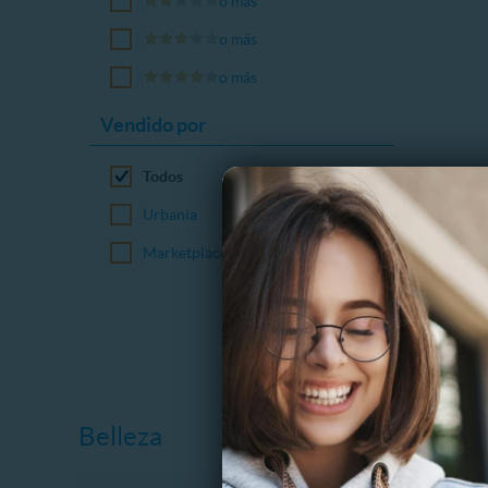
o más
o más
o más
Vendido por
Todos
Urbania
Marketplace
Belleza