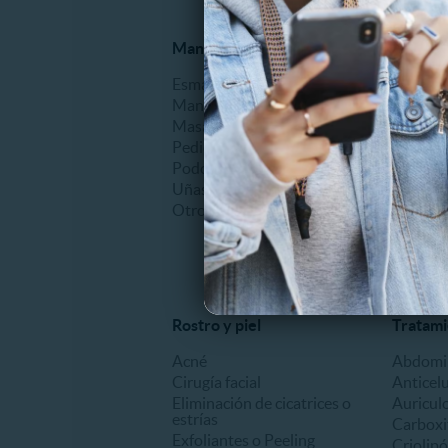
Manicure y Pedicure
Alisado
Esmaltado
Alisado 
Manicure
Alisado
Masajes de manos o pies
Otros
Pedicure
Podología clínica
Uñas Acrílicas
Otros
Rostro y piel
Tratami
Acné
Abdomin
Cirugía facial
Anticelu
Eliminación de cicatrices o
Auricul
estrías
Carboxi
Exfoliantes o Peeling
Criolipó