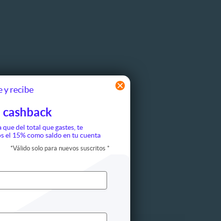
 y recibe
 cashback
a que del total que gastes, te
s el 15% como saldo en tu cuenta
*
Válido solo para nuevos suscritos
*