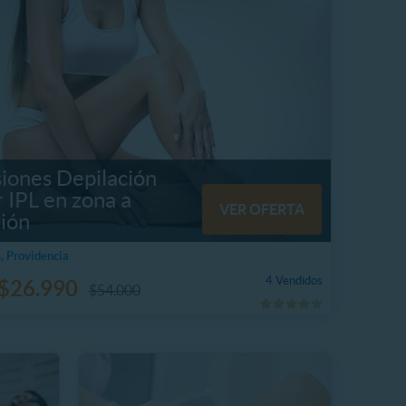
siones Depilación
 IPL en zona a
VER OFERTA
ción
, Providencia
4 Vendidos
$26.990
$54.000