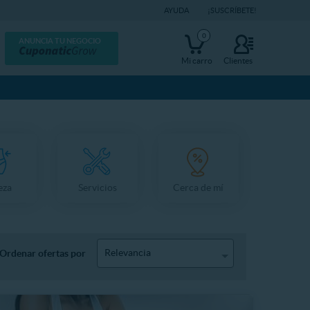
AYUDA
¡SUSCRÍBETE!
0
ANUNCIA TU NEGOCIO
Mi carro
Clientes
eza
Servicios
Cerca de mí
Relevancia
Ordenar ofertas por