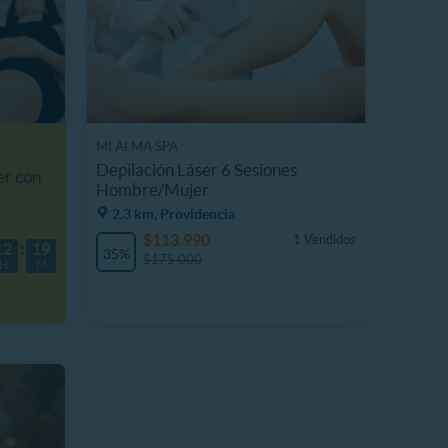
MI ALMA SPA
Depilación Láser 6 Sesiones
er con
Hombre/Mujer
2.3 km, Providencia
$113.990
1 Vendidos
12
19
35%
$175.000
H
M