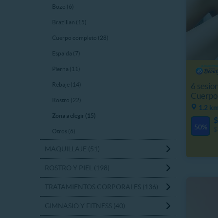
Bozo (6)
Brazilian (15)
Cuerpo completo (28)
Espalda (7)
Pierna (11)
6 sesio
Rebaje (14)
Cuerpo
Rostro (22)
1.2 km
Zona a elegir (15)
$
50%
$
Otros (6)
MAQUILLAJE (51)
ROSTRO Y PIEL (198)
TRATAMIENTOS CORPORALES (136)
GIMNASIO Y FITNESS (40)