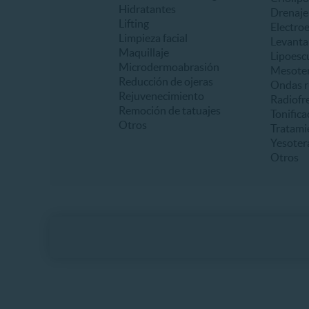
Hidratantes
Drenaje 
Lifting
Electro
Limpieza facial
Levanta
Maquillaje
Lipoesc
Microdermoabrasión
Mesoter
Reducción de ojeras
Ondas r
Rejuvenecimiento
Radiofr
Remoción de tatuajes
Tonifica
Otros
Tratami
Yesoter
Otros