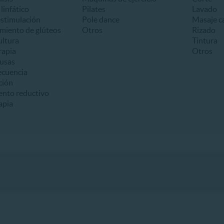
linfático
Pilates
Lavado
estimulación
Pole dance
Masaje ca
miento de glúteos
Otros
Rizado
ultura
Tintura
apia
Otros
usas
ecuencia
ción
ento reductivo
apia