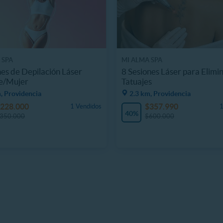
 SPA
MI ALMA SPA
nes de Depilación Láser
8 Sesiones Láser para Elimi
e/Mujer
Tatuajes
, Providencia
2.3 km, Providencia
228.000
$357.990
1 Vendidos
1
40%
350.000
$600.000