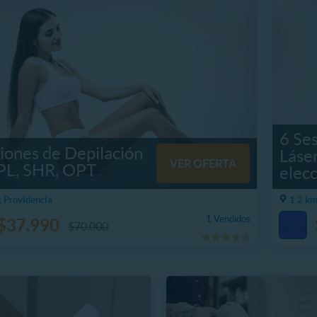
6 Se
iones de Depilación
Láser
VER OFERTA
IPL, SHR, OPT
elec
, Providencia
1.2 km
1 Vendidos
$37.990
$70.000
50%