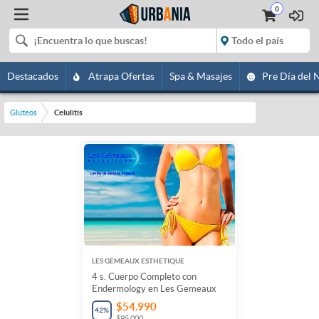
0
Destacados
Atrapa Ofertas
Spa & Masajes
Pre Día del 
Glúteos
Celulitis
LES GEMEAUX ESTHETIQUE
4 s. Cuerpo Completo con
Endermology en Les Gemeaux
$54.990
42
%
$95.000