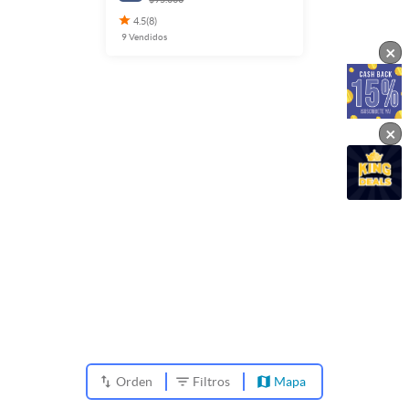
4.5
(
8
)
9
Vendidos
×
×
Orden
Filtros
Mapa