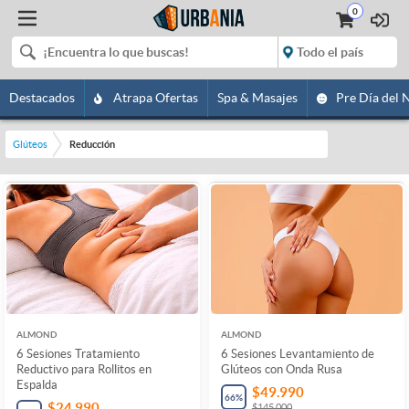
0
Destacados
Atrapa Ofertas
Spa & Masajes
Pre Día del 
Glúteos
Reducción
ALMOND
ALMOND
6 Sesiones Tratamiento
6 Sesiones Levantamiento de
Reductivo para Rollitos en
Glúteos con Onda Rusa
Espalda
$49.990
66
%
$24.990
$145.000