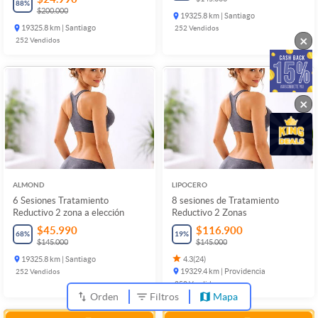
88
%
$200.000
19325.8 km | Santiago
19325.8 km | Santiago
252
Vendidos
×
252
Vendidos
×
ALMOND
LIPOCERO
6 Sesiones Tratamiento
8 sesiones de Tratamiento
Reductivo 2 zona a elección
Reductivo 2 Zonas
$45.990
$116.900
68
%
19
%
$145.000
$145.000
19325.8 km | Santiago
4.3
(
24
)
252
Vendidos
19329.4 km | Providencia
252
Vendidos
Orden
Filtros
Mapa