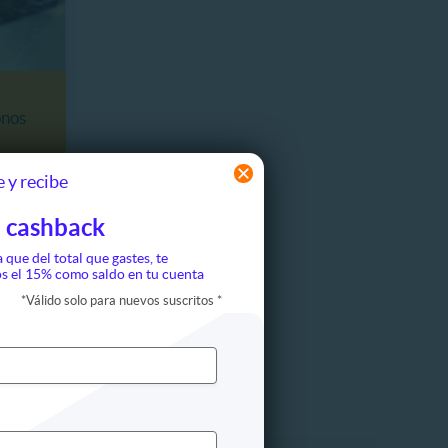
onos
 y recibe
11
52
H
M
 cashback
a que del total que gastes, te
s el 15% como saldo en tu cuenta
*
Válido solo para nuevos suscritos
*