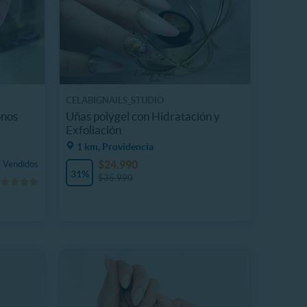
CELABIGNAILS_STUDIO
onos
Uñas polygel con Hidratación y
Exfoliación
1 km, Providencia
$24.990
 Vendidos
31%
$35.990