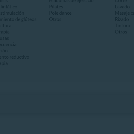
lisis
Máquinas de ejercicio
Corte
linfático
Pilates
Lavado
estimulación
Pole dance
Masaje ca
miento de glúteos
Otros
Rizado
ultura
Tintura
apia
Otros
usas
ecuencia
ción
ento reductivo
apia