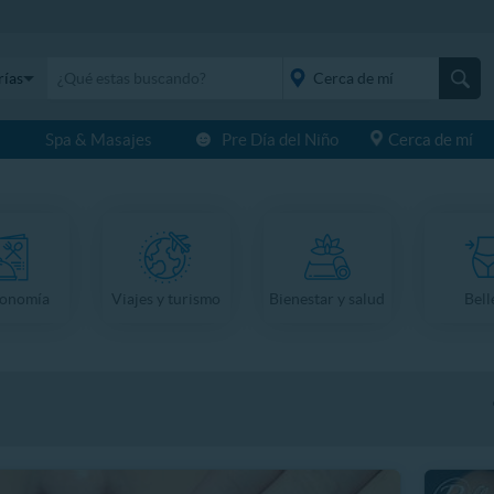
rías
s
Spa & Masajes
Pre Día del Niño
Cerca de mí
placeholder="Todo el
país">
ronomía
Viajes y turismo
Bienestar y salud
Bell