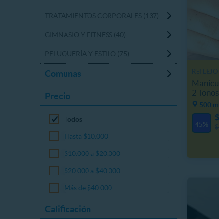
TRATAMIENTOS CORPORALES (137)
GIMNASIO Y FITNESS (40)
PELUQUERÍA Y ESTILO (75)
REFLEJO
Comunas
Manicu
2 Tonos
Precio
500 m,
$
Todos
45%
$
Hasta $10.000
$10.000 a $20.000
$20.000 a $40.000
Más de $40.000
Calificación