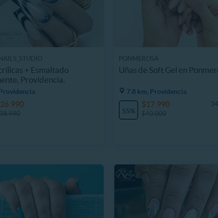
NAILS_STUDIO
PONMEROSA
rílicas + Esmaltado
Uñas de Soft Gel en Ponmer
nte, Providencia.
Providencia
7.8 km, Providencia
26.990
$17.990
34
55%
38.990
$40.000