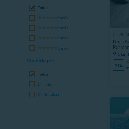
Todos
o más
o más
CELABIG
o más
Uñas Ac
Permane
o más
1 km, 
Vendido por
$
31%
$
Todos
Urbania
Marketplace