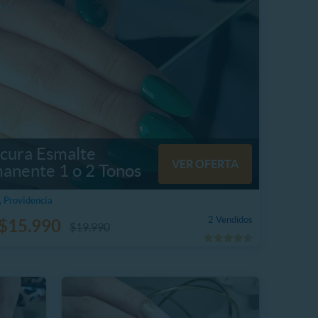
cura Esmalte
VER OFERTA
anente 1 o 2 Tonos
 Providencia
2 Vendidos
$15.990
$19.990