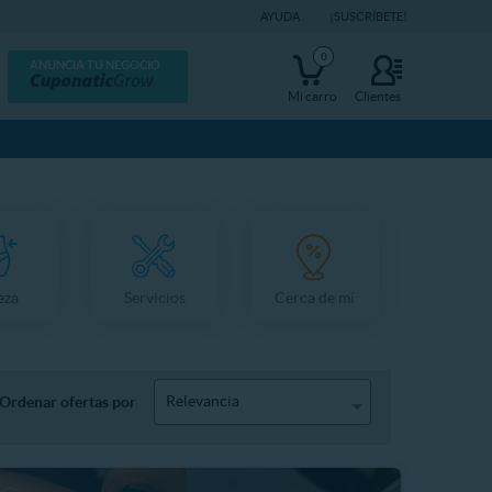
AYUDA
¡SUSCRÍBETE!
0
ANUNCIA TU NEGOCIO
Mi carro
Clientes
eza
Servicios
Cerca de mí
Relevancia
Ordenar ofertas por