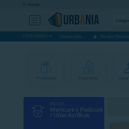
Santiago
Catego
CATEGORÍAS
Destacados
Atrapa Oferta
Productos
Panoramas
Gast
BELLEZA
Manicure y Pedicure
/ Uñas Acrílicas