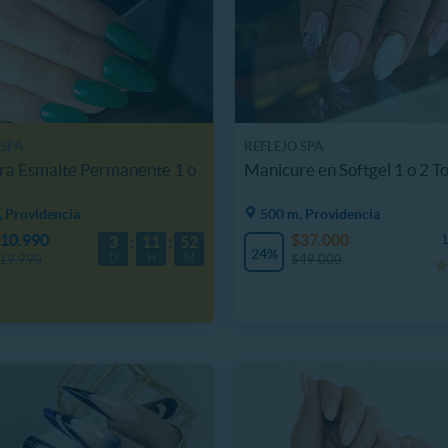
 SPA
REFLEJO SPA
ra Esmalte Permanente 1 o
Manicure en Softgel 1 o 2 T
 Providencia
500 m, Providencia
10.990
$37.000
1
3
11
52
24%
D
H
M
19.990
$49.000