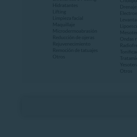
Criolipó
Hidratantes
Drenaje 
Lifting
Electro
Limpieza facial
Levanta
Maquillaje
Lipoesc
Microdermoabrasión
Mesoter
Reducción de ojeras
Ondas r
Rejuvenecimiento
Radiofr
Remoción de tatuajes
Tonifica
Otros
Tratami
Yesoter
Otros