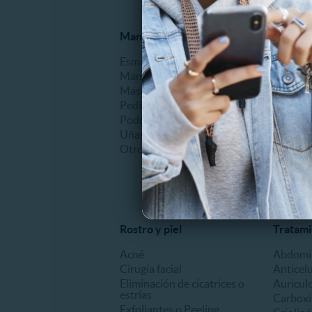
Manicure y Pedicure
Alisado
Esmaltado
Alisado 
Manicure
Alisado
Masajes de manos o pies
Otros
Pedicure
Podología clínica
Uñas Acrílicas
Otros
Rostro y piel
Tratami
Acné
Abdomin
Cirugía facial
Anticelu
Eliminación de cicatrices o
Auricul
estrías
Carboxi
Exfoliantes o Peeling