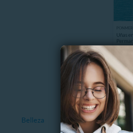
PONMER
Uñas en
Perman
7.8 km
$
54%
$
Belleza