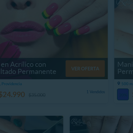
en Acrílico con
Mani
VER OFERTA
ltado Permanente
Perm
, Providencia
500 m,
1 Vendidos
$24.990
$35.000
20%