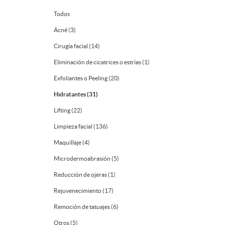
Todos
Acné (3)
Cirugía facial (14)
Eliminación de cicatrices o estrías (1)
Exfoliantes o Peeling (20)
Hidratantes (31)
Lifting (22)
Limpieza facial (136)
Maquillaje (4)
Microdermoabrasión (5)
Reducción de ojeras (1)
Rejuvenecimiento (17)
Remoción de tatuajes (6)
Otros (5)