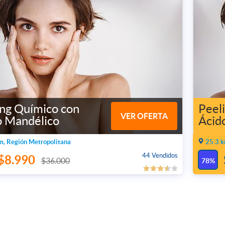
ing Químico con
Peel
VER OFERTA
o Mandélico
Ácid
m, Región Metropolitana
25.3 k
44 Vendidos
$8.990
$36.000
78%