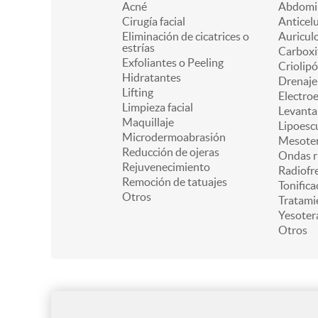
Acné
Abdomin
Cirugía facial
Anticelu
Eliminación de cicatrices o
Auricul
estrías
Carboxi
Exfoliantes o Peeling
Criolipó
Hidratantes
Drenaje 
Lifting
Electro
Limpieza facial
Levanta
Maquillaje
Lipoesc
Microdermoabrasión
Mesoter
Reducción de ojeras
Ondas r
Rejuvenecimiento
Radiofr
Remoción de tatuajes
Tonifica
Otros
Tratami
Yesoter
Otros