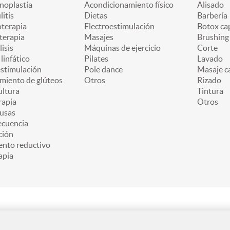
oplastía
Acondicionamiento físico
Alisado
litis
Dietas
Barbería
oterapia
Electroestimulación
Botox cap
terapia
Masajes
Brushing
lisis
Máquinas de ejercicio
Corte
linfático
Pilates
Lavado
estimulación
Pole dance
Masaje ca
miento de glúteos
Otros
Rizado
ultura
Tintura
apia
Otros
usas
ecuencia
ción
ento reductivo
apia