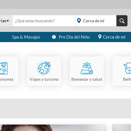
rías
s
Spa & Masajes
Pre Día del Niño
Cerca de mí
placeholder="Todo el
país">
ronomía
Viajes y turismo
Bienestar y salud
Bell