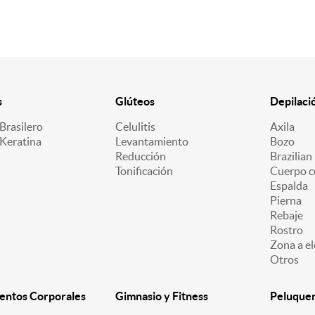
s
Glúteos
Depilaci
Brasilero
Celulitis
Axila
 Keratina
Levantamiento
Bozo
Reducción
Brazilian
Tonificación
Cuerpo c
Espalda
Pierna
Rebaje
Rostro
Zona a el
Otros
entos Corporales
Gimnasio y Fitness
Peluquerí