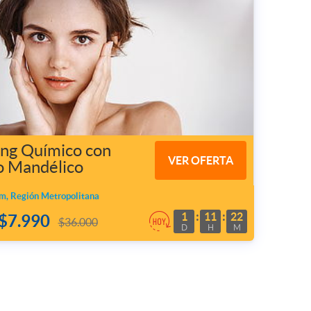
ing Químico con
VER OFERTA
o Mandélico
m, Región Metropolitana
1
11
22
$7.990
$36.000
D
H
M