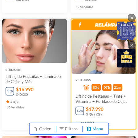
12
Vendidos
×
×
STUDIO IBI
Lifting de Pestañas + Laminado
VIRTUOSA
de Cejas y Más!
03
d
07
h
21
m
$16.990
58
%
$40.000
Lifting de Pestañas + Tinte +
Vitamina + Perfilado de Cejas
4.0
(
8
)
60
Vendidos
$17.990
49
%
$35.000
22
Vendidos
Orden
Filtros
Mapa