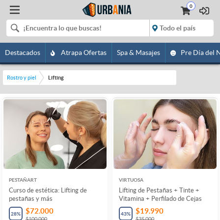
0
Destacados
Atrapa Ofertas
Spa & Masajes
Pre Día del 
Rostro y piel
Lifting
PESTAÑART
VIRTUOSA
Curso de estética: Lifting de
Lifting de Pestañas + Tinte +
pestañas y más
Vitamina + Perfilado de Cejas
$72.000
$19.990
28
%
43
%
$100.000
$35.000