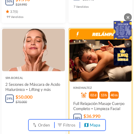
50
%
$19.990
7
Vendidos
3.7
(
5
)
×
99
Vendidos
×
SPA BOREAL
2 Sesiones de Máscara de Acido
KINEMALTEZ
Hialurónico + Lifting y más
02
d
13
h
40
m
$50.000
29
%
$70.000
Full Relajación Masaje Cuerpo
Completo + Limpieza Facial
$36.990
38
%
$59.990
Orden
Filtros
Mapa
99
Vendidos