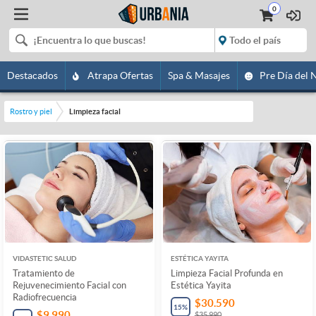
0
Destacados
Atrapa Ofertas
Spa & Masajes
Pre Día del 
Rostro y piel
Limpieza facial
VIDASTETIC SALUD
ESTÉTICA YAYITA
Tratamiento de
Limpieza Facial Profunda en
Rejuvenecimiento Facial con
Estética Yayita
Radiofrecuencia
$30.590
15
%
$9.990
$35.990