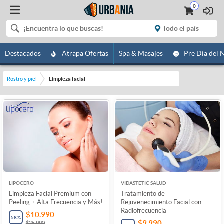
0
Destacados
Atrapa Ofertas
Spa & Masajes
Pre Día del 
Rostro y piel
Limpieza facial
LIPOCERO
VIDASTETIC SALUD
Limpieza Facial Premium con
Tratamiento de
Peeling + Alta Frecuencia y Más!
Rejuvenecimiento Facial con
Radiofrecuencia
$10.990
58
%
$9.990
$25.990