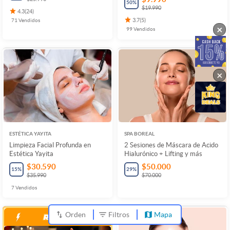
50
%
$19.990
4.3
(
24
)
71
Vendidos
3.7
(
5
)
×
99
Vendidos
×
ESTÉTICA YAYITA
SPA BOREAL
Limpieza Facial Profunda en
2 Sesiones de Máscara de Acido
Estética Yayita
Hialurónico + Lifting y más
$30.590
$50.000
15
%
29
%
$35.990
$70.000
7
Vendidos
Orden
Filtros
Mapa