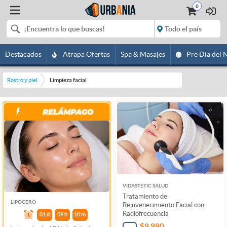
0
Destacados
Atrapa Ofertas
Spa & Masajes
Pre Día del 
Rostro y piel
Limpieza facial
VIDASTETIC SALUD
Tratamiento de
LIPOCERO
Rejuvenecimiento Facial con
Radiofrecuencia
01
d
09
h
10
m
$9.990