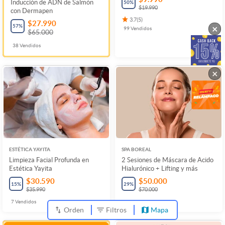
Inducción de ADN de Salmón
50
%
$19.990
con Dermapen
3.7
(
5
)
$27.990
57
%
×
99
Vendidos
$65.000
38
Vendidos
×
ESTÉTICA YAYITA
SPA BOREAL
Limpieza Facial Profunda en
2 Sesiones de Máscara de Acido
Estética Yayita
Hialurónico + Lifting y más
$30.590
$50.000
15
%
29
%
$35.990
$70.000
7
Vendidos
Orden
Filtros
Mapa