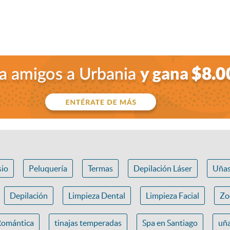
io
Peluquería
Termas
Depilación Láser
Uña
Depilación
Limpieza Dental
Limpieza Facial
Zo
Romántica
tinajas temperadas
Spa en Santiago
uña