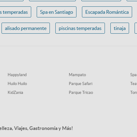
as temperadas
Spa en Santiago
Escapada Romántica
alisado permanente
piscinas temperadas
tinaja
Happyland
Mampato
Spa
Huilo Huilo
Parque Safari
Tea
KidZania
Parque Tricao
Ton
elleza, Viajes, Gastronomía y Más!