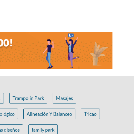
s
Trampolin Park
Masajes
ológico
Alineación Y Balanceo
Tricao
s diseños
family park