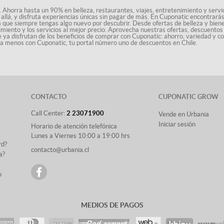
. Ahorra hasta un 90% en belleza, restaurantes, viajes, entretenimiento y servici
allá, y disfruta experiencias únicas sin pagar de más. En Cuponatic encontrar
a que siempre tengas algo nuevo por descubrir. Desde ofertas de belleza y biene
nimiento y los servicios al mejor precio. Aprovecha nuestras ofertas, descuento
le ya disfrutan de los beneficios de comprar con Cuponatic: ahorro, variedad y c
sta menos con Cuponatic, tu portal número uno de descuentos en Chile.
CONTACTO
CUPONATIC GROW
Call Center:
2 23071900
Vende en Urbania
Iniciar sesión
Horario de atención telefónica
Lunes a Viernes 10:00 a 19:00 hrs
rd?
contacto@urbania.cl
a?
o
MEDIOS DE PAGOS