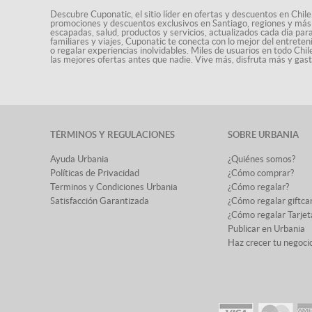
Descubre Cuponatic, el sitio líder en ofertas y descuentos en Chile
promociones y descuentos exclusivos en Santiago, regiones y más 
escapadas, salud, productos y servicios, actualizados cada día par
familiares y viajes, Cuponatic te conecta con lo mejor del entrete
o regalar experiencias inolvidables. Miles de usuarios en todo Chi
las mejores ofertas antes que nadie. Vive más, disfruta más y ga
TÉRMINOS Y REGULACIONES
SOBRE URBANIA
Ayuda Urbania
¿Quiénes somos?
Políticas de Privacidad
¿Cómo comprar?
Terminos y Condiciones Urbania
¿Cómo regalar?
Satisfacción Garantizada
¿Cómo regalar giftca
¿Cómo regalar Tarjet
Publicar en Urbania
Haz crecer tu negoci