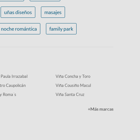
uñas diseños
masajes
noche romántica
family park
 Paula Irrazabal
Viña Concha y Toro
tro Caupolicán
Viña Cousiño Macul
y Roma´s
Viña Santa Cruz
+Más marcas