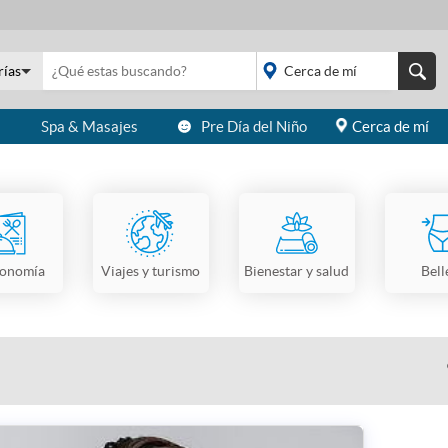
rías
s
Spa & Masajes
Pre Día del Niño
Cerca de mí
placeholder="Todo el
país">
ronomía
Viajes y turismo
Bienestar y salud
Bell