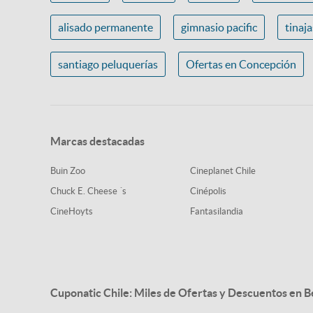
alisado permanente
gimnasio pacific
tinaj
santiago peluquerías
Ofertas en Concepción
Marcas destacadas
Buin Zoo
Cineplanet Chile
Chuck E. Cheese ´s
Cinépolis
CineHoyts
Fantasilandia
Cuponatic Chile: Miles de Ofertas y Descuentos en B