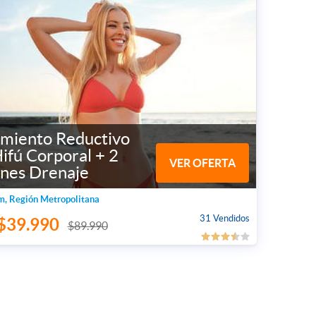
amiento Reductivo
ifú Corporal + 2
VER OFERTA
ones Drenaje
m, Región Metropolitana
31 Vendidos
$39.990
$89.990