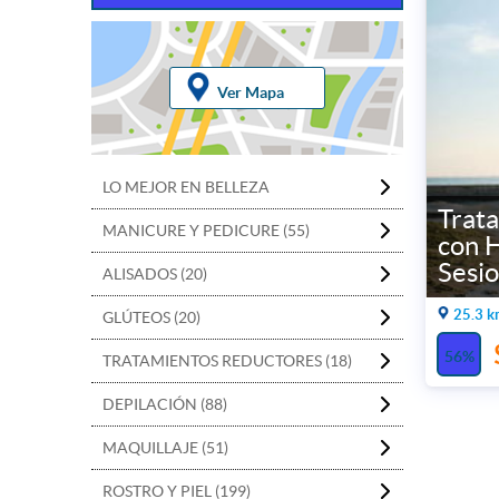
Ver Mapa
LO MEJOR EN BELLEZA
Trat
MANICURE Y PEDICURE (55)
con H
Sesi
ALISADOS (20)
25.3 k
GLÚTEOS (20)
56%
TRATAMIENTOS REDUCTORES (18)
DEPILACIÓN (88)
MAQUILLAJE (51)
ROSTRO Y PIEL (199)