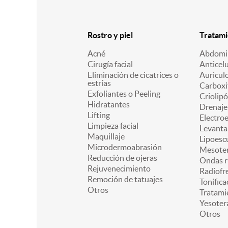
Rostro y piel
Tratami
Acné
Abdomin
Cirugía facial
Anticelu
Eliminación de cicatrices o
Auricul
estrías
Carboxi
Exfoliantes o Peeling
Criolipó
Hidratantes
Drenaje 
Lifting
Electro
Limpieza facial
Levanta
Maquillaje
Lipoesc
Microdermoabrasión
Mesoter
Reducción de ojeras
Ondas r
Rejuvenecimiento
Radiofr
Remoción de tatuajes
Tonifica
Otros
Tratami
Yesoter
Otros