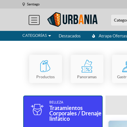
Santiago
Catego
CATEGORÍAS
Destacados
Atrapa Oferta
Productos
Panoramas
Gast
BELLEZA
Tratamientos
Corporales / Drenaje
linfático