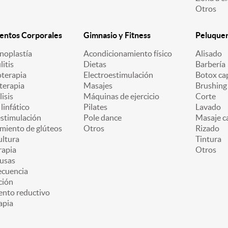
Otros
entos Corporales
Gimnasio y Fitness
Peluquerí
oplastía
Acondicionamiento físico
Alisado
litis
Dietas
Barbería
oterapia
Electroestimulación
Botox cap
terapia
Masajes
Brushing
lisis
Máquinas de ejercicio
Corte
linfático
Pilates
Lavado
estimulación
Pole dance
Masaje ca
miento de glúteos
Otros
Rizado
ultura
Tintura
apia
Otros
usas
ecuencia
ción
ento reductivo
apia