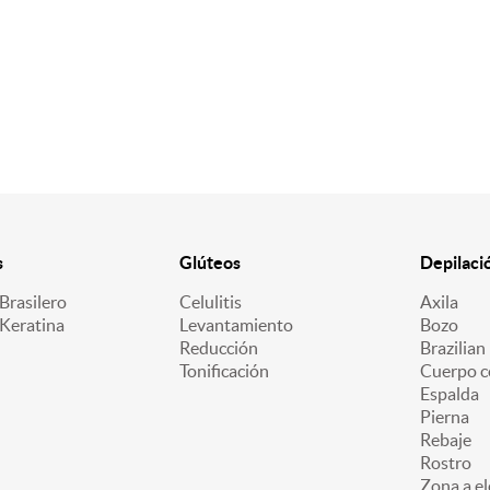
s
Glúteos
Depilaci
Brasilero
Celulitis
Axila
 Keratina
Levantamiento
Bozo
Reducción
Brazilian
Tonificación
Cuerpo c
Espalda
Pierna
Rebaje
Rostro
Zona a el