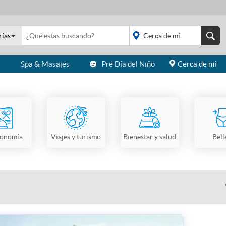
rías
s
Spa & Masajes
Pre Día del Niño
Cerca de mí
placeholder="Todo el
país">
ronomía
Viajes y turismo
Bienestar y salud
Bell