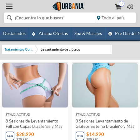
0
Destacados
Atrapa Ofertas
Spa & Masajes
Pre Día del 
Tratamientos Corporales
Levantamiento de glúteos
STYLO_ACTITUD
STYLO_ACTITUD
8 Sesiones de Levantamiento
3 Sesiones Levantamiento de
Full con Copas Brasileñas y Más
Glúteos Sistema Brasileño y Más
$28.990
$14.990
64
%
83
%
$79.990
$89.990