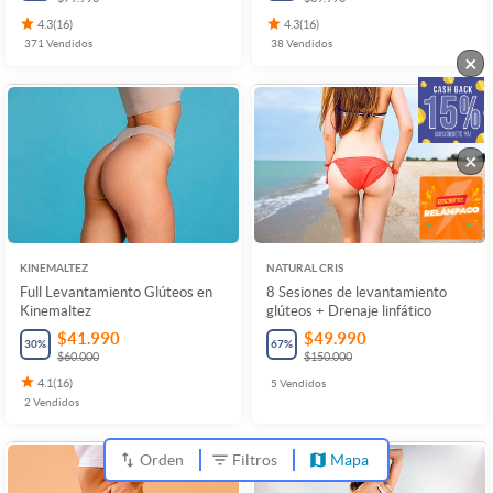
4.3
(
16
)
4.3
(
16
)
371
Vendidos
38
Vendidos
×
×
KINEMALTEZ
NATURAL CRIS
Full Levantamiento Glúteos en
8 Sesiones de levantamiento
Kinemaltez
glúteos + Drenaje linfático
$41.990
$49.990
30
%
67
%
$60.000
$150.000
4.1
(
16
)
5
Vendidos
2
Vendidos
Orden
Filtros
Mapa