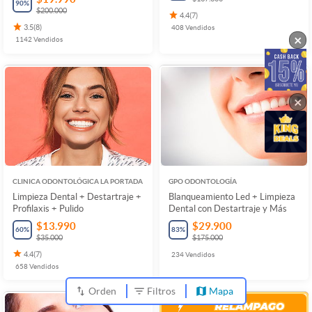
90
%
$200.000
4.4
(
7
)
3.5
(
8
)
408
Vendidos
×
1142
Vendidos
×
CLINICA ODONTOLÓGICA LA PORTADA
GPO ODONTOLOGÍA
Limpieza Dental + Destartraje +
Blanqueamiento Led + Limpieza
Profilaxis + Pulido
Dental con Destartraje y Más
$13.990
$29.900
60
%
83
%
$35.000
$175.000
4.4
(
7
)
234
Vendidos
658
Vendidos
Orden
Filtros
Mapa