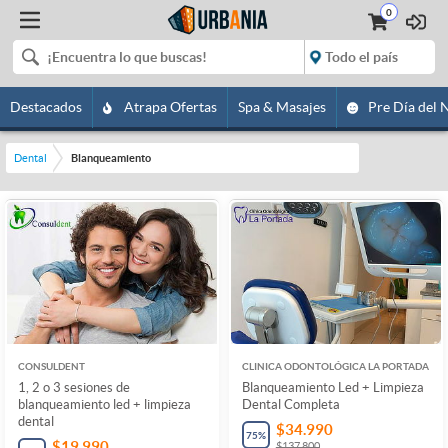
0
Destacados
Atrapa Ofertas
Spa & Masajes
Pre Día del 
Dental
Blanqueamiento
CONSULDENT
CLINICA ODONTOLÓGICA LA PORTADA
1, 2 o 3 sesiones de
Blanqueamiento Led + Limpieza
blanqueamiento led + limpieza
Dental Completa
dental
$34.990
75
%
$19.990
$137.800