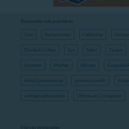
Búsquedas más populares
Cine
Restaurantes
Cafeterías
Gimnas
Diseño De Uñas
Spa
Safari
Tinajas
Lipolaser
Mechas
Alisado
Escapada 
alisado permanente
gimnasio pacific
tinaj
santiago peluquerías
Ofertas en Concepción
Marcas destacadas