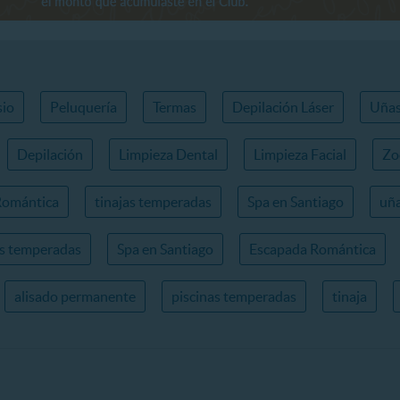
io
Peluquería
Termas
Depilación Láser
Uña
Depilación
Limpieza Dental
Limpieza Facial
Zo
Romántica
tinajas temperadas
Spa en Santiago
uña
as temperadas
Spa en Santiago
Escapada Romántica
alisado permanente
piscinas temperadas
tinaja