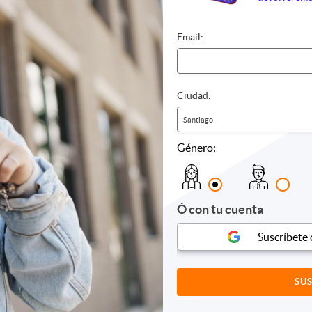
mo
Biomagnetismo
Control 
e
Chocolaterapia
Dermatol
iones
Full day
Desintox
Email:
s
Jacuzzi
Drenaje l
Masajes
Flores d
e relajación
Piedras calientes
Kinesiolo
s
Reflexología
Medicina
Ciudad:
as
Reiki
Nutricion
Sauna
Oftalmol
Santiago
Spa
Quiroprá
Género:
Yoga
Reiki
Otros
Tonificac
Otros
Ó con tu cuenta
Suscríbete