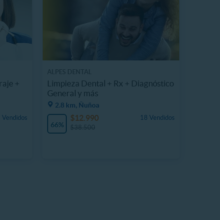
ALPES DENTAL
raje +
Limpieza Dental + Rx + Diagnóstico
General y más
2.8 km, Ñuñoa
$12.990
 Vendidos
18 Vendidos
66%
$38.500