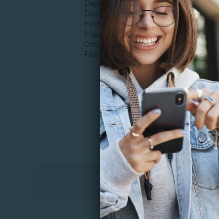
Deportes
Bruxis
Dietas
Desgast
Electroestimulación
Extracc
Masajes
Frenillo
Otros
Higiene
Pilates
Planos d
Sellante
Tapadur
Otros