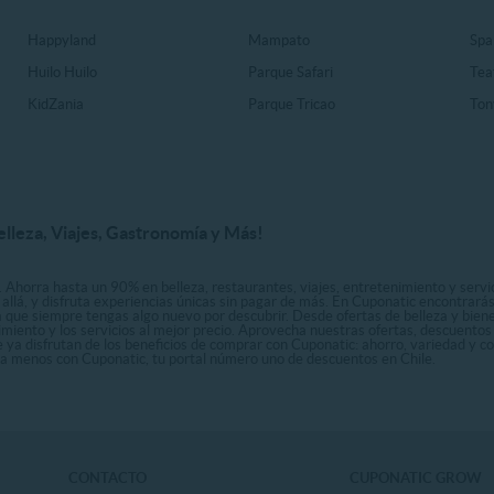
Happyland
Mampato
Spa
Huilo Huilo
Parque Safari
Tea
KidZania
Parque Tricao
Ton
elleza, Viajes, Gastronomía y Más!
. Ahorra hasta un 90% en belleza, restaurantes, viajes, entretenimiento y servici
allá, y disfruta experiencias únicas sin pagar de más. En Cuponatic encontrar
a que siempre tengas algo nuevo por descubrir. Desde ofertas de belleza y biene
nimiento y los servicios al mejor precio. Aprovecha nuestras ofertas, descuento
le ya disfrutan de los beneficios de comprar con Cuponatic: ahorro, variedad y c
sta menos con Cuponatic, tu portal número uno de descuentos en Chile.
CONTACTO
CUPONATIC GROW