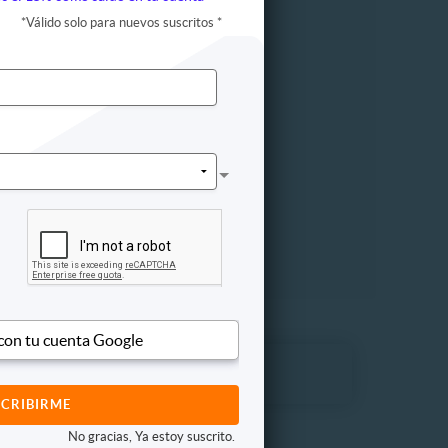
de peso
*
Válido solo para nuevos suscritos
*
ogía
icación
infático
e Bach
gía
 oriental
ista
ogía
ctico
ión
 con tu cuenta Google
No gracias, Ya estoy suscrito.