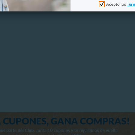
Acepto los
Térm