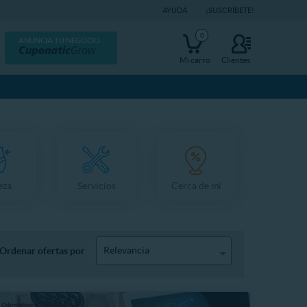
AYUDA
¡SUSCRÍBETE!
0
ANUNCIA TU NEGOCIO
Mi carro
Clientes
eza
Servicios
Cerca de mí
Relevancia
Ordenar ofertas por