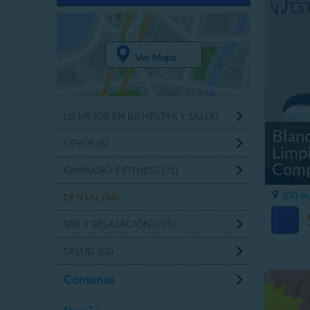
Ver Mapa
LO MEJOR EN BIENESTAR Y SALUD
Blan
OTROS (6)
Limp
Comp
GIMNASIO Y FITNESS (31)
200 m
DENTAL (88)
75%
SPA Y RELAJACIÓN (255)
SALUD (63)
Comunas