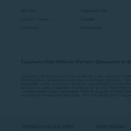
Buin Zoo
Cineplanet Chile
Chuck E. Cheese ´s
Cinépolis
CineHoyts
Fantasilandia
Cuponatic Chile: Miles de Ofertas y Descuentos en B
Descubre Cuponatic, el sitio líder en ofertas y descuentos en Chile
promociones y descuentos exclusivos en Santiago, regiones y más 
escapadas, salud, productos y servicios, actualizados cada día par
familiares y viajes, Cuponatic te conecta con lo mejor del entrete
o regalar experiencias inolvidables. Miles de usuarios en todo Chi
las mejores ofertas antes que nadie. Vive más, disfruta más y ga
TÉRMINOS Y REGULACIONES
SOBRE URBANIA