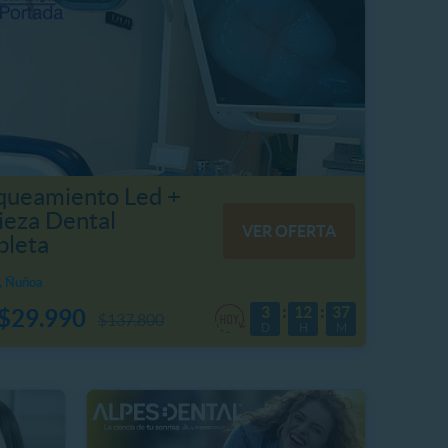
queamiento Led +
ieza Dental
VER OFERTA
leta
, Ñuñoa
3
12
37
$29.990
$137.800
D
H
M