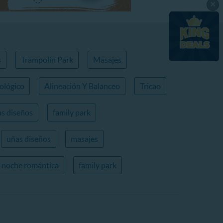
×
s
Trampolin Park
Masajes
ológico
Alineación Y Balanceo
Tricao
s diseños
family park
uñas diseños
masajes
noche romántica
family park