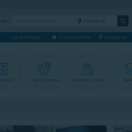
rías
s
Spa & Masajes
Pre Día del Niño
Cerca de mí
placeholder="Todo el
país">
ronomía
Viajes y turismo
Bienestar y salud
Bell