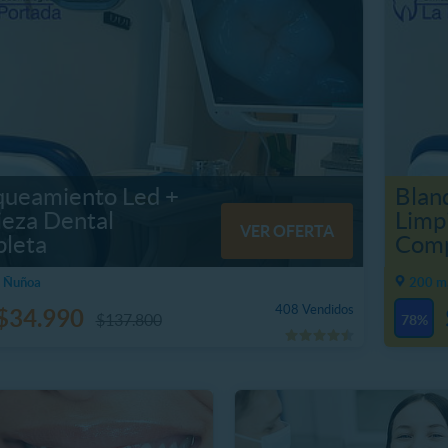
queamiento Led +
Blan
ieza Dental
Limp
VER OFERTA
leta
Comp
, Ñuñoa
200 m
408 Vendidos
$34.990
$137.800
78%