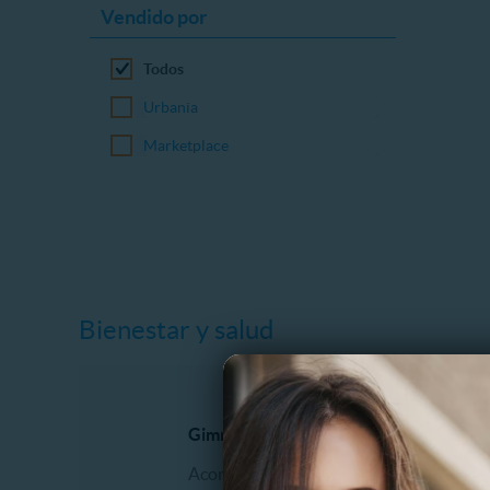
Vendido por
Todos
Urbania
Marketplace
Bienestar y salud
Gimnasio y Fitness
Dental
Acondicionamiento físico
Blanqu