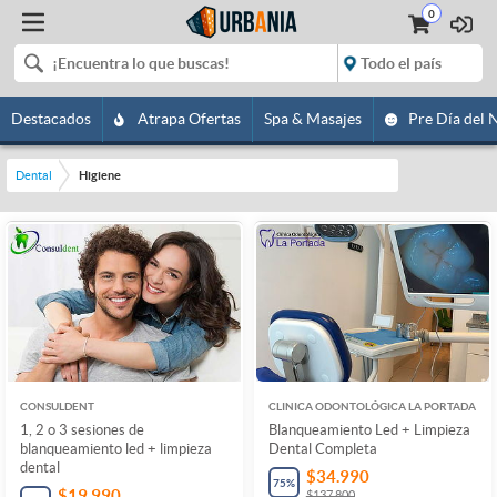
0
Destacados
Atrapa Ofertas
Spa & Masajes
Pre Día del 
Dental
Higiene
CONSULDENT
CLINICA ODONTOLÓGICA LA PORTADA
1, 2 o 3 sesiones de
Blanqueamiento Led + Limpieza
blanqueamiento led + limpieza
Dental Completa
dental
$34.990
75
%
$19.990
$137.800