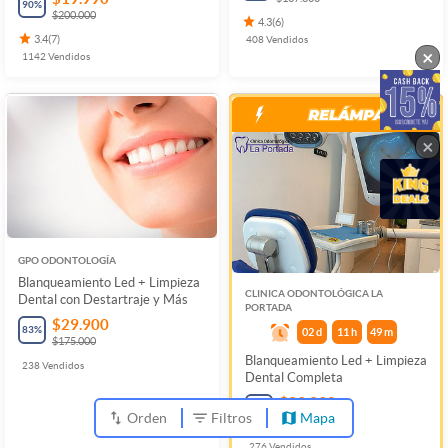
90
%
$200.000
4.3
(
6
)
3.4
(
7
)
408
Vendidos
×
1142
Vendidos
×
GPO ODONTOLOGÍA
Blanqueamiento Led + Limpieza
CLINICA ODONTOLÓGICA LA
Dental con Destartraje y Más
PORTADA
$29.900
83
%
02
d
11
h
49
m
$175.000
Blanqueamiento Led + Limpieza
238
Vendidos
Dental Completa
$29.990
78
%
Orden
Filtros
Mapa
$137.800
276
Vendidos