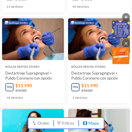
21
Vendidos
40
Vendidos
×
×
BÖLLEK DENTAL STUDIO
BÖLLEK DENTAL STUDIO
Destartraje Supragingival +
Destartraje Supragingival +
Pulido Coronario con opción
Pulido Coronario con opción
$11.990
$11.990
70
%
70
%
$40.000
$40.000
18
Vendidos
2
Vendidos
Orden
Filtros
Mapa