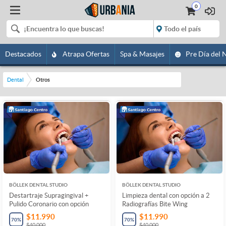
0
Destacados
Atrapa Ofertas
Spa & Masajes
Pre Día del 
Dental
Otros
BÖLLEK DENTAL STUDIO
BÖLLEK DENTAL STUDIO
Destartraje Supragingival +
Limpieza dental con opción a 2
Pulido Coronario con opción
Radiografías Bite Wing
$11.990
$11.990
70
%
70
%
$40.000
$40.000