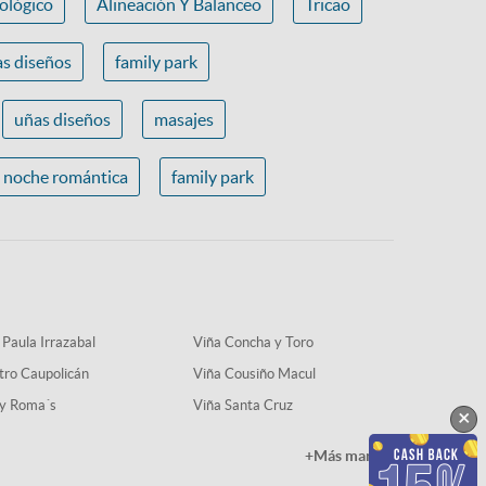
ológico
Alineación Y Balanceo
Tricao
s diseños
family park
uñas diseños
masajes
noche romántica
family park
 Paula Irrazabal
Viña Concha y Toro
tro Caupolicán
Viña Cousiño Macul
y Roma´s
Viña Santa Cruz
×
+Más marcas