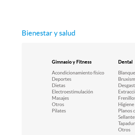
Bienestar y salud
Gimnasio y Fitness
Dental
Acondicionamiento físico
Blanqu
Deportes
Bruxis
Dietas
Desgast
Electroestimulación
Extracc
Masajes
Frenillo
Otros
Higiene
Pilates
Planos d
Sellante
Tapadur
Otros