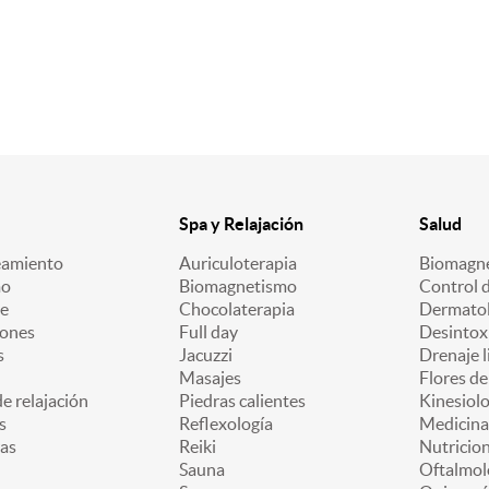
Spa y Relajación
Salud
eamiento
Auriculoterapia
Biomagn
mo
Biomagnetismo
Control 
e
Chocolaterapia
Dermatol
iones
Full day
Desintox
s
Jacuzzi
Drenaje l
Masajes
Flores d
e relajación
Piedras calientes
Kinesiolo
s
Reflexología
Medicina
as
Reiki
Nutricion
Sauna
Oftalmol