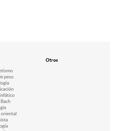
Otros
etismo
de peso
ogía
icación
infático
e Bach
gía
 oriental
ista
ogía