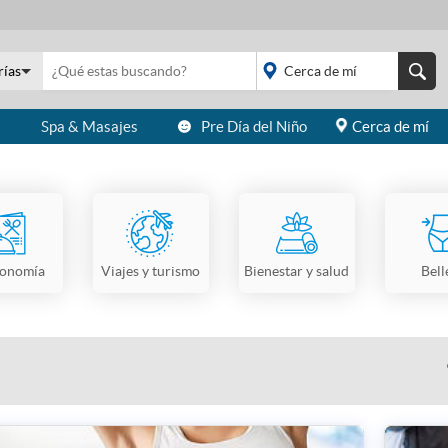
rías
s
Spa & Masajes
Pre Día del Niño
Cerca de mí
placeholder="Todo el
país">
ronomía
Viajes y turismo
Bienestar y salud
Bell