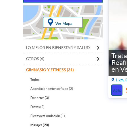
Ver Mapa
LO MEJOR EN BIENESTAR Y SALUD
Trat
OTROS (6)
Reaf
en V
GIMNASIO Y FITNESS (31)
Todos
1 km, 
Acondicionamiento físico (2)
62%
Deportes (3)
Dietas (2)
Electroestimulación (1)
Masajes (20)