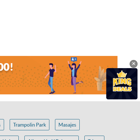
×
s
Trampolin Park
Masajes