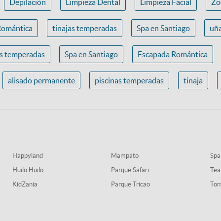
Depilación
Limpieza Dental
Limpieza Facial
Zo
Romántica
tinajas temperadas
Spa en Santiago
uña
as temperadas
Spa en Santiago
Escapada Romántica
alisado permanente
piscinas temperadas
tinaja
Happyland
Mampato
Spa
Huilo Huilo
Parque Safari
Tea
KidZania
Parque Tricao
Ton