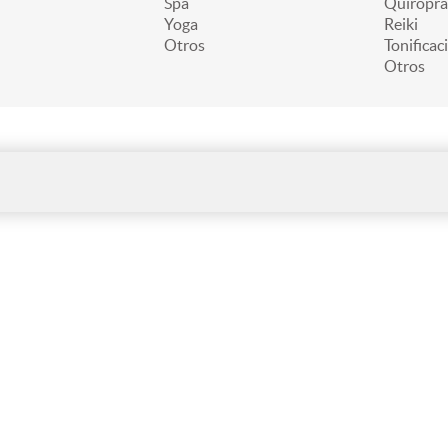
Spa
Quiroprá
Yoga
Reiki
Otros
Tonificac
Otros