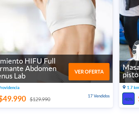
amiento HIFU Full
Masa
irmante Abdomen
VER OFERTA
pisto
enus Lab
Providencia
1.7 km
17 Vendidos
$49.990
$129.990
40%