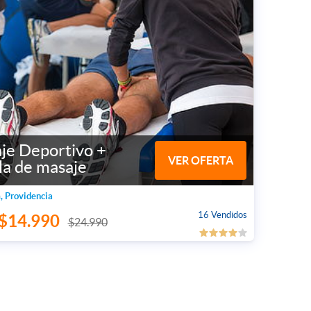
je Deportivo +
VER OFERTA
la de masaje
, Providencia
16 Vendidos
$14.990
$24.990