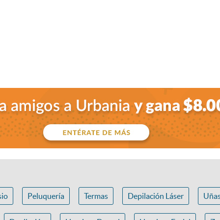
io
Peluquería
Termas
Depilación Láser
Uña