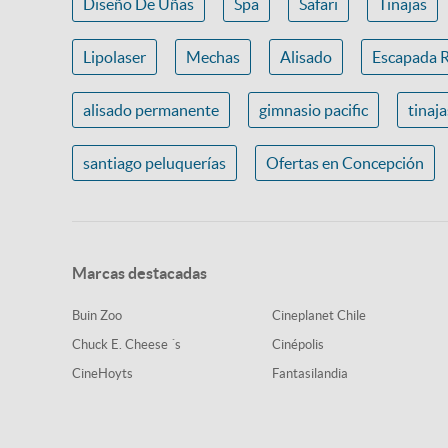
Diseño De Uñas
Spa
Safari
Tinajas
Lipolaser
Mechas
Alisado
Escapada 
alisado permanente
gimnasio pacific
tinaj
santiago peluquerías
Ofertas en Concepción
Marcas destacadas
Buin Zoo
Cineplanet Chile
Chuck E. Cheese ´s
Cinépolis
CineHoyts
Fantasilandia