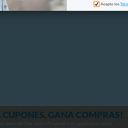
Acepto los
Térm