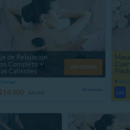
e de Relajación
Masa
po Completo +
Cuer
VER OFERTA
as Calientes
Pied
 Santiago
500 m,
48 Vendidos
$14.900
$25.900
62%