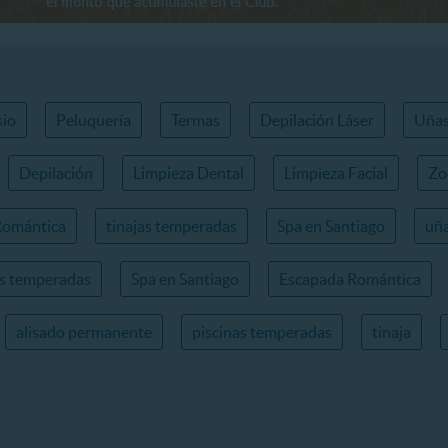
io
Peluquería
Termas
Depilación Láser
Uña
Depilación
Limpieza Dental
Limpieza Facial
Zo
Romántica
tinajas temperadas
Spa en Santiago
uña
as temperadas
Spa en Santiago
Escapada Romántica
alisado permanente
piscinas temperadas
tinaja