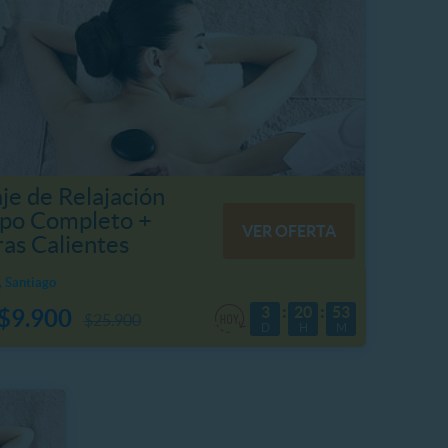
je de Relajación
po Completo +
VER OFERTA
ras Calientes
 Santiago
3
20
53
$9.900
$25.900
D
H
M