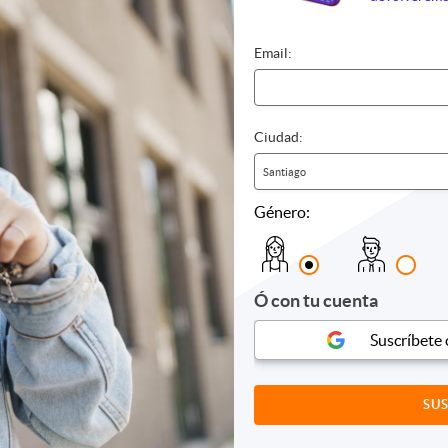
mo
Biomagnetismo
Control 
e
Chocolaterapia
Dermatol
iones
Full day
Desintox
Email:
s
Jacuzzi
Drenaje l
Masajes
Flores d
e relajación
Piedras calientes
Kinesiolo
s
Reflexología
Medicina
Ciudad:
as
Reiki
Nutricion
Sauna
Oftalmol
Santiago
Spa
Quiroprá
Género:
Yoga
Reiki
Otros
Tonificac
Otros
Ó con tu cuenta
Suscríbete