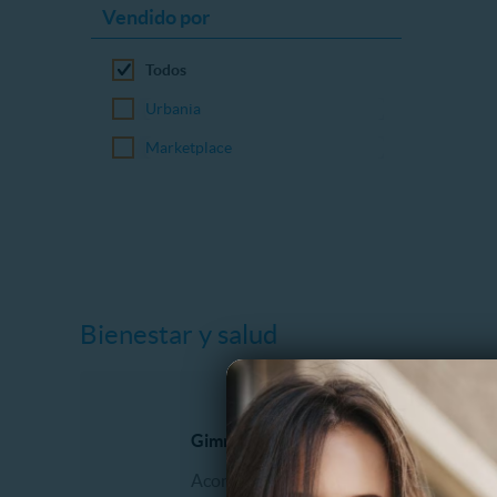
Vendido por
Todos
Urbania
Marketplace
Bienestar y salud
Gimnasio y Fitness
Dental
Acondicionamiento físico
Blanqu