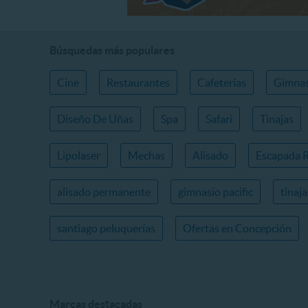
Búsquedas más populares
Cine
Restaurantes
Cafeterías
Gimnas
Diseño De Uñas
Spa
Safari
Tinajas
Lipolaser
Mechas
Alisado
Escapada 
alisado permanente
gimnasio pacific
tinaj
santiago peluquerías
Ofertas en Concepción
Marcas destacadas