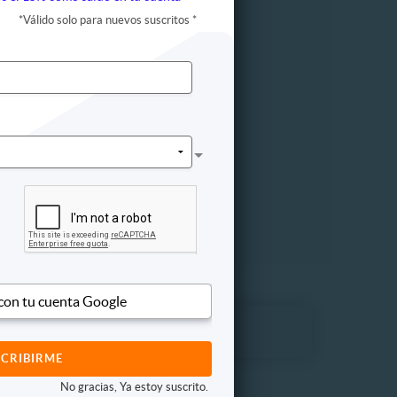
de peso
*
Válido solo para nuevos suscritos
*
ogía
icación
infático
e Bach
gía
 oriental
ista
ogía
ctico
ión
 con tu cuenta Google
No gracias, Ya estoy suscrito.