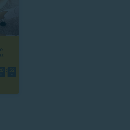
po
es
20
52
H
M