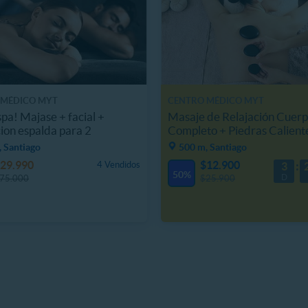
 MÉDICO MYT
CENTRO MÉDICO MYT
spa! Majase + facial +
Masaje de Relajación Cuer
cion espalda para 2
Completo + Piedras Calient
 Santiago
500 m, Santiago
29.990
$12.900
4 Vendidos
3
50%
D
75.000
$25.900