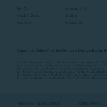
Buin Zoo
Cineplanet Chile
Chuck E. Cheese ´s
Cinépolis
CineHoyts
Fantasilandia
Cuponatic Chile: Miles de Ofertas y Descuentos en B
Descubre Cuponatic, el sitio líder en ofertas y descuentos en Chile
promociones y descuentos exclusivos en Santiago, regiones y más 
escapadas, salud, productos y servicios, actualizados cada día par
familiares y viajes, Cuponatic te conecta con lo mejor del entrete
o regalar experiencias inolvidables. Miles de usuarios en todo Chi
las mejores ofertas antes que nadie. Vive más, disfruta más y ga
TÉRMINOS Y REGULACIONES
SOBRE URBANIA