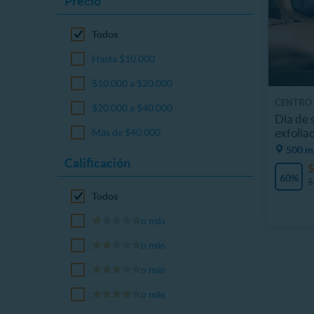
Precio
Todos
Hasta $10.000
$10.000 a $20.000
CENTRO
$20.000 a $40.000
Dia de 
exfolia
Más de $40.000
500 m,
Calificación
$
60%
$
Todos
o más
o más
o más
o más