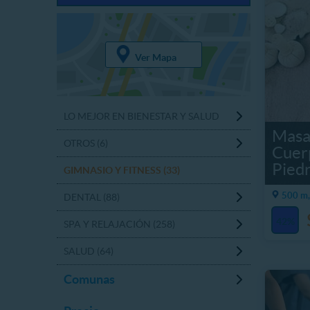
Ver Mapa
LO MEJOR EN BIENESTAR Y SALUD
Masaj
OTROS (6)
Cuer
Piedr
GIMNASIO Y FITNESS (33)
500 m,
DENTAL (88)
42%
SPA Y RELAJACIÓN (258)
SALUD (64)
Comunas