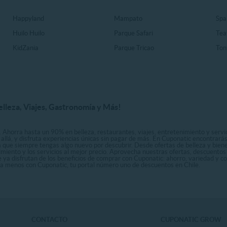
Happyland
Mampato
Spa
Huilo Huilo
Parque Safari
Tea
KidZania
Parque Tricao
Ton
elleza, Viajes, Gastronomía y Más!
. Ahorra hasta un 90% en belleza, restaurantes, viajes, entretenimiento y servici
allá, y disfruta experiencias únicas sin pagar de más. En Cuponatic encontrar
a que siempre tengas algo nuevo por descubrir. Desde ofertas de belleza y biene
nimiento y los servicios al mejor precio. Aprovecha nuestras ofertas, descuento
le ya disfrutan de los beneficios de comprar con Cuponatic: ahorro, variedad y c
sta menos con Cuponatic, tu portal número uno de descuentos en Chile.
CONTACTO
CUPONATIC GROW