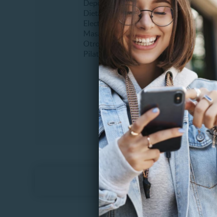
Deportes
Bruxis
Dietas
Desgast
Electroestimulación
Extracc
Masajes
Frenillo
Otros
Higiene
Pilates
Planos d
Sellante
Tapadur
Otros