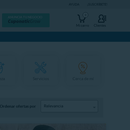
AYUDA
¡SUSCRÍBETE!
0
ANUNCIA TU NEGOCIO
Mi carro
Clientes
eza
Servicios
Cerca de mí
Relevancia
Ordenar ofertas por