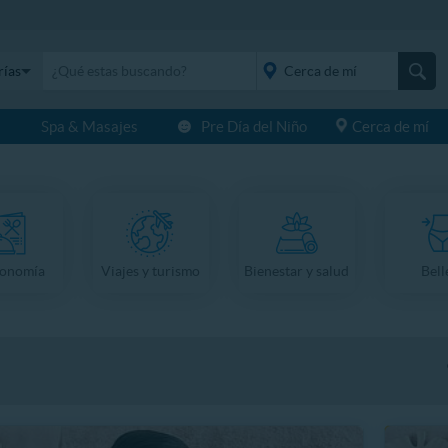
rías
s
Spa & Masajes
Pre Día del Niño
Cerca de mí
placeholder="Todo el
país">
ronomía
Viajes y turismo
Bienestar y salud
Bell