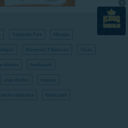
×
s
Trampolin Park
Masajes
ológico
Alineación Y Balanceo
Tricao
s diseños
family park
uñas diseños
masajes
noche romántica
family park