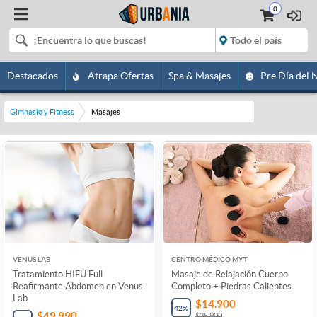
0
Destacados
Atrapa Ofertas
Spa & Masajes
Pre Día del 
Gimnasio y Fitness
Masajes
VENUS LAB
CENTRO MÉDICO MYT
Tratamiento HIFU Full
Masaje de Relajación Cuerpo
Reafirmante Abdomen en Venus
Completo + Piedras Calientes
Lab
$14.900
42
%
$49.990
$25.900