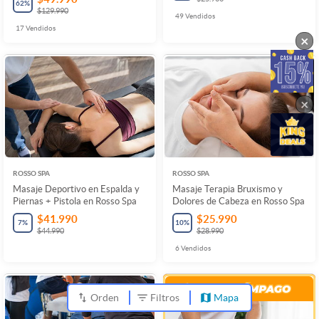
62
%
$129.990
49
Vendidos
17
Vendidos
×
×
ROSSO SPA
ROSSO SPA
Masaje Deportivo en Espalda y
Masaje Terapia Bruxismo y
Piernas + Pistola en Rosso Spa
Dolores de Cabeza en Rosso Spa
$41.990
$25.990
7
%
10
%
$44.990
$28.990
6
Vendidos
Orden
Filtros
Mapa