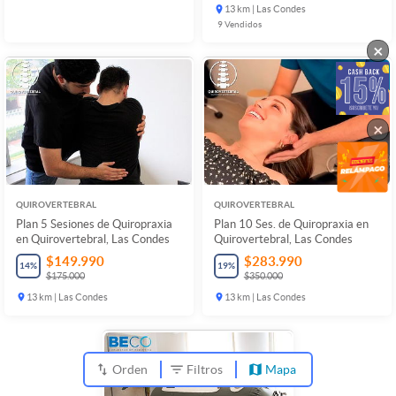
13 km | Las Condes
9
Vendidos
×
×
QUIROVERTEBRAL
QUIROVERTEBRAL
Plan 5 Sesiones de Quiropraxia
Plan 10 Ses. de Quiropraxia en
en Quirovertebral, Las Condes
Quirovertebral, Las Condes
$149.990
$283.990
14
%
19
%
$175.000
$350.000
13 km | Las Condes
13 km | Las Condes
Orden
Filtros
Mapa