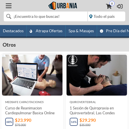
0
Destacados
Atrapa Ofertas
Spa & Masajes
Pre Día del 
Otros
MEDSAFE CAPACITACIONES
QUIROVERTEBRAL
Curso de Reanimacion
1 Sesión de Quiropraxia en
Cardiopulmonar Basica Online
Quirovertebral, Las Condes
$23.990
$29.290
68
%
16
%
$75.000
$35.000