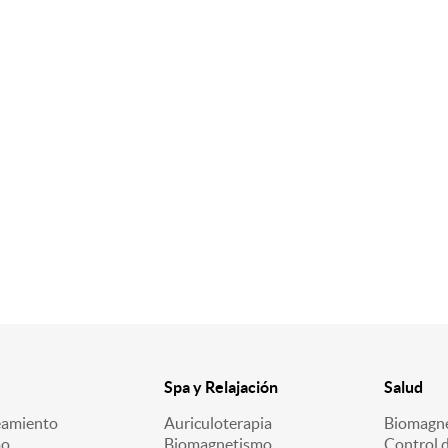
Spa y Relajación
Salud
eamiento
Auriculoterapia
Biomagn
mo
Biomagnetismo
Control 