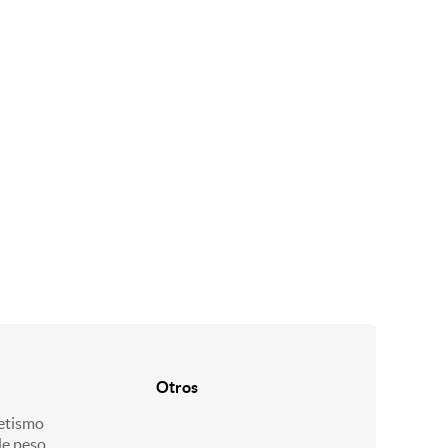
Otros
etismo
de peso