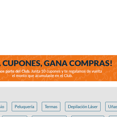
io
Peluquería
Termas
Depilación Láser
Uña