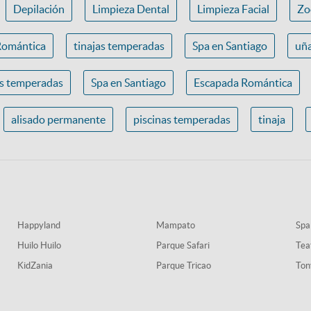
Depilación
Limpieza Dental
Limpieza Facial
Zo
Romántica
tinajas temperadas
Spa en Santiago
uña
as temperadas
Spa en Santiago
Escapada Romántica
alisado permanente
piscinas temperadas
tinaja
Happyland
Mampato
Spa
Huilo Huilo
Parque Safari
Tea
KidZania
Parque Tricao
Ton