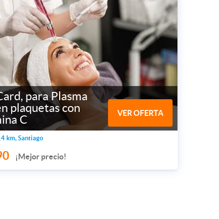
Card, para Plasma
en plaquetas con
VER OFERTA
mina C
4 km, Santiago
90
¡Mejor precio!