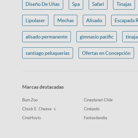
Diseño De Uñas
Spa
Safari
Tinajas
Lipolaser
Mechas
Alisado
Escapada 
alisado permanente
gimnasio pacific
tinaj
santiago peluquerías
Ofertas en Concepción
Marcas destacadas
Buin Zoo
Cineplanet Chile
Chuck E. Cheese ´s
Cinépolis
CineHoyts
Fantasilandia