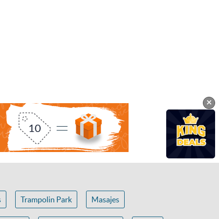
×
s
Trampolin Park
Masajes