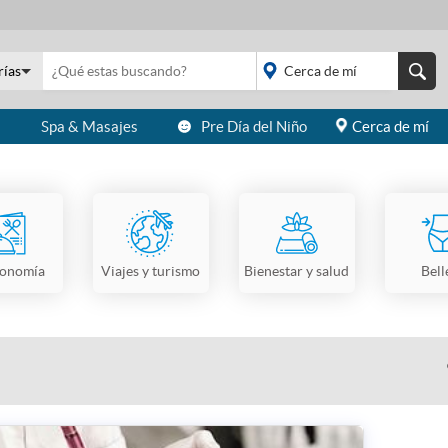
rías
s
Spa & Masajes
Pre Día del Niño
Cerca de mí
placeholder="Todo el
país">
ronomía
Viajes y turismo
Bienestar y salud
Bell