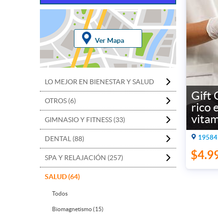
Ver Mapa
LO MEJOR EN BIENESTAR Y SALUD
Gift 
OTROS (6)
rico 
vita
GIMNASIO Y FITNESS (33)
19584.
DENTAL (88)
$4.9
SPA Y RELAJACIÓN (257)
SALUD (64)
Todos
Biomagnetismo (15)