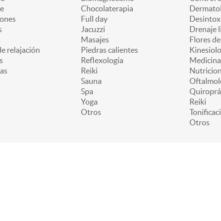
e
Chocolaterapia
Dermatol
iones
Full day
Desintox
s
Jacuzzi
Drenaje l
Masajes
Flores d
e relajación
Piedras calientes
Kinesiolo
s
Reflexología
Medicina
as
Reiki
Nutricion
Sauna
Oftalmol
Spa
Quiroprá
Yoga
Reiki
Otros
Tonificac
Otros