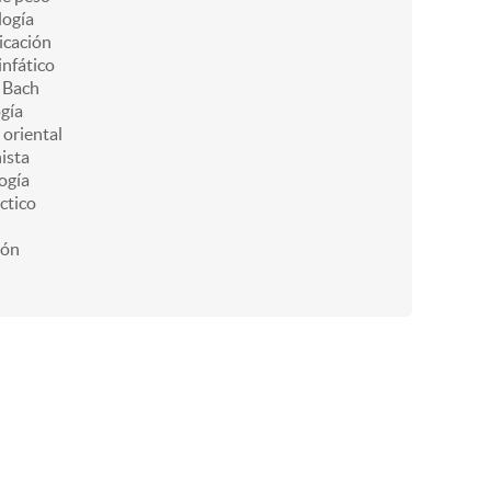
ogía
icación
infático
e Bach
gía
 oriental
ista
ogía
ctico
ión