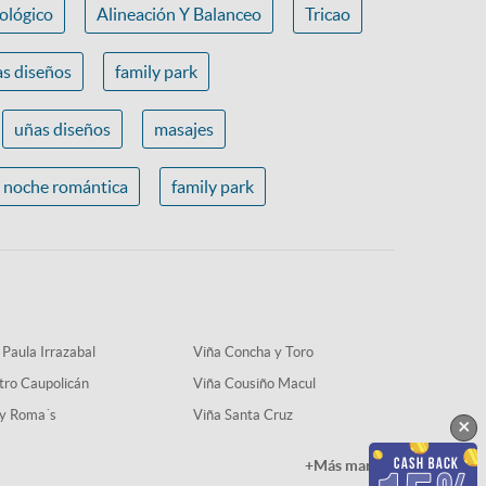
ológico
Alineación Y Balanceo
Tricao
s diseños
family park
uñas diseños
masajes
noche romántica
family park
 Paula Irrazabal
Viña Concha y Toro
tro Caupolicán
Viña Cousiño Macul
y Roma´s
Viña Santa Cruz
×
+Más marcas