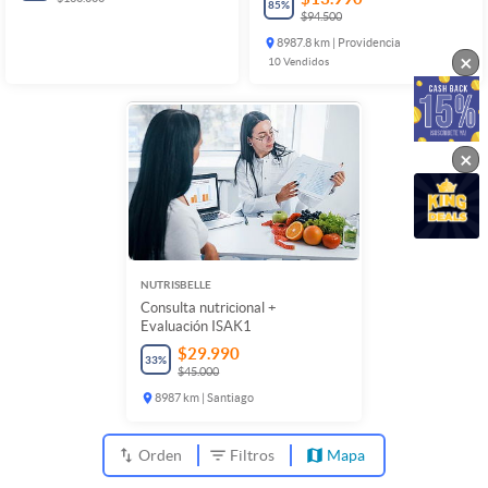
85
%
$94.500
8987.8 km | Providencia
×
10
Vendidos
×
NUTRISBELLE
Consulta nutricional +
Evaluación ISAK1
$29.990
33
%
$45.000
8987 km | Santiago
Orden
Filtros
Mapa