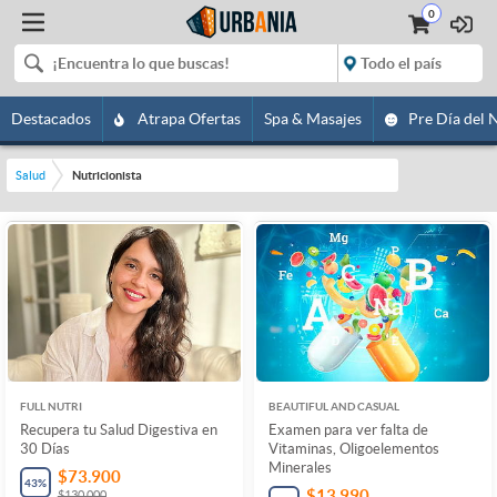
0
Destacados
Atrapa Ofertas
Spa & Masajes
Pre Día del 
Salud
Nutricionista
FULL NUTRI
BEAUTIFUL AND CASUAL
Recupera tu Salud Digestiva en
Examen para ver falta de
30 Días
Vitaminas, Oligoelementos
Minerales
$73.900
43
%
$13.990
$130.000