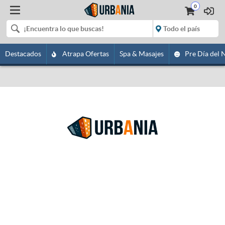
0
Destacados
Atrapa Ofertas
Spa & Masajes
Pre Día del 