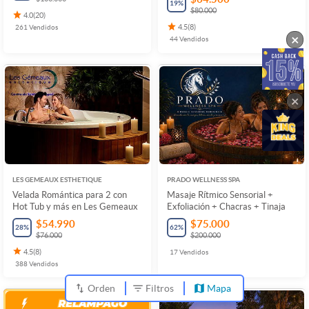
19
%
$80.000
4.0
(
20
)
261
Vendidos
4.5
(
8
)
×
44
Vendidos
×
LES GEMEAUX ESTHETIQUE
PRADO WELLNESS SPA
Velada Romántica para 2 con
Masaje Rítmico Sensorial +
Hot Tub y más en Les Gemeaux
Exfoliación + Chacras + Tinaja
$54.990
$75.000
28
%
62
%
$76.000
$200.000
4.5
(
8
)
17
Vendidos
388
Vendidos
Orden
Filtros
Mapa