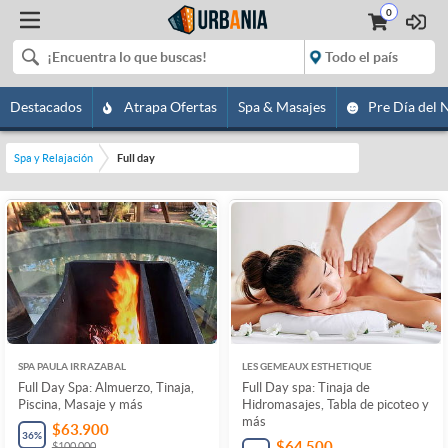
0
Destacados
Atrapa Ofertas
Spa & Masajes
Pre Día del 
Spa y Relajación
Full day
SPA PAULA IRRAZABAL
LES GEMEAUX ESTHETIQUE
Full Day Spa: Almuerzo, Tinaja,
Full Day spa: Tinaja de
Piscina, Masaje y más
Hidromasajes, Tabla de picoteo y
más
$63.900
36
%
$64.500
$100.000