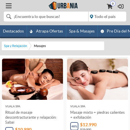
0
Destacados
Atrapa Ofertas
Spa & Masajes
Pre Día del 
Spa y Relajación
Masajes
VUALA SPA
VUALA SPA
Ritual de masaje
Masaje mixto + piedras calientes
descontracturante y relajación:
+ exfoliación
Sabai
$12.990
48
%
$10.990
$25.000