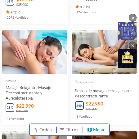
69
%
$35.000
4.2
(
19
)
4.2
(
19
)
176
Vendidos
×
2072
Vendidos
×
KIMED
Masaje Relajante, Masaje
Sesion de masaje de relajacion +
Descontracturante y
descontracturante
Auriculoterapia
$22.990
$22.990
54
%
28
%
$50.000
$31.980
1
Vendidos
49
Vendidos
Orden
Filtros
Mapa