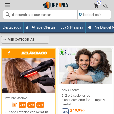
0
Destacados
Atrapa Ofertas
Spa & Masajes
Pre Día del 
VER CATEGORÍAS
CONSULDENT
1, 2 o 3 sesiones de
ESTUDIO MECHAS
blanqueamiento led + limpieza
dental
04
d
17
h
30
m
$19.990
Alisado Fotónico con Keratina
90
%