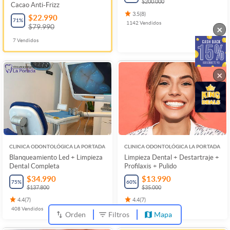
$200.000
Cacao Anti-Frizz
3.5
(
8
)
$22.990
71
%
1142
Vendidos
$79.990
×
7
Vendidos
×
CLINICA ODONTOLÓGICA LA PORTADA
CLINICA ODONTOLÓGICA LA PORTADA
Blanqueamiento Led + Limpieza
Limpieza Dental + Destartraje +
Dental Completa
Profilaxis + Pulido
$34.990
$13.990
75
%
60
%
$137.800
$35.000
4.4
(
7
)
4.4
(
7
)
408
Vendidos
658
Vendidos
Orden
Filtros
Mapa