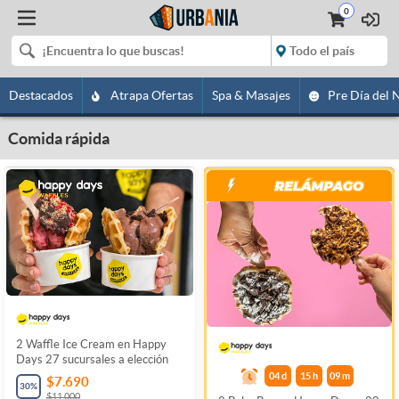
0
Destacados
Atrapa Ofertas
Spa & Masajes
Pre Día del 
Comida rápida
2 Waffle Ice Cream en Happy
Days 27 sucursales a elección
04
d
15
h
09
m
$7.690
30
%
$11.000