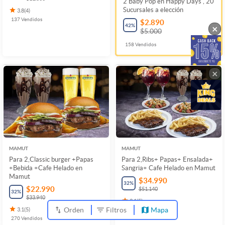
2 Baby Pop en Happy Days , 20
Sucursales a elección
3.8
(
4
)
137
Vendidos
$2.890
42
%
×
$5.000
158
Vendidos
×
MAMUT
MAMUT
Para 2,Classic burger +Papas
Para 2,Ribs+ Papas+ Ensalada+
+Bebida +Cafe Helado en
Sangria+ Cafe Helado en Mamut
Mamut
$34.990
32
%
$22.990
$51.140
32
%
$33.940
3.1
(
5
)
Orden
Filtros
Mapa
3.1
(
5
)
148
Vendidos
270
Vendidos