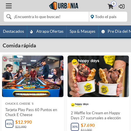
0
Destacados
Atrapa Ofertas
Spa & Masajes
Pre Día del 
Comida rápida
CHUCK E. CHEESE ´S
Tarjeta Play Pass 60 Puntos en
2 Waffle Ice Cream en Happy
Chuck E Cheese
Days 27 sucursales a elección
$12.990
41
%
$7.690
30
%
$21.990
$11.000