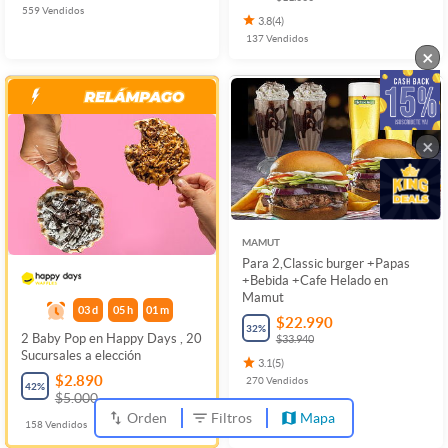
559
Vendidos
3.8
(
4
)
137
Vendidos
×
×
MAMUT
Para 2,Classic burger +Papas
+Bebida +Cafe Helado en
Mamut
03
d
05
h
01
m
$22.990
32
%
2 Baby Pop en Happy Days , 20
$33.940
Sucursales a elección
3.1
(
5
)
$2.890
270
Vendidos
42
%
$5.000
Orden
Filtros
Mapa
158
Vendidos