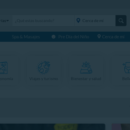
rías
s
Spa & Masajes
Pre Día del Niño
Cerca de mí
placeholder="Todo el
país">
ronomía
Viajes y turismo
Bienestar y salud
Bell