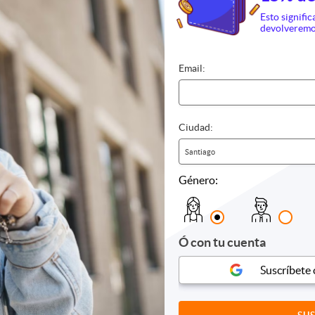
Esto signific
devolveremo
ría y Cafetería
Sushi
Comida r
Email:
nos
ías
Ciudad:
 pasteles
Santiago
Género:
Ó con tu cuenta
Suscríbete