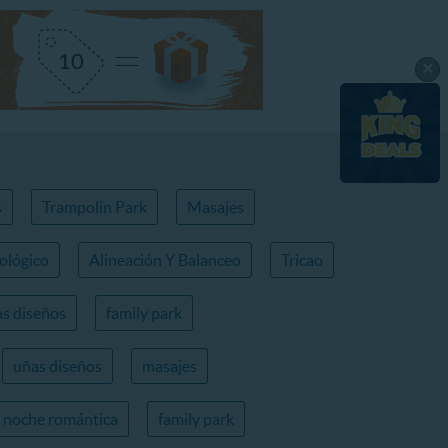
×
s
Trampolin Park
Masajes
ológico
Alineación Y Balanceo
Tricao
s diseños
family park
uñas diseños
masajes
noche romántica
family park