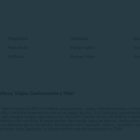
Happyland
Mampato
Spa
Huilo Huilo
Parque Safari
Tea
KidZania
Parque Tricao
Ton
elleza, Viajes, Gastronomía y Más!
. Ahorra hasta un 90% en belleza, restaurantes, viajes, entretenimiento y servici
allá, y disfruta experiencias únicas sin pagar de más. En Cuponatic encontrar
a que siempre tengas algo nuevo por descubrir. Desde ofertas de belleza y biene
nimiento y los servicios al mejor precio. Aprovecha nuestras ofertas, descuento
le ya disfrutan de los beneficios de comprar con Cuponatic: ahorro, variedad y c
sta menos con Cuponatic, tu portal número uno de descuentos en Chile.