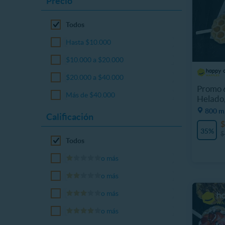
Precio
Todos
Hasta $10.000
$10.000 a $20.000
$20.000 a $40.000
Promo 
Más de $40.000
Helado,
800 m,
Calificación
$
35%
$
Todos
o más
o más
o más
o más