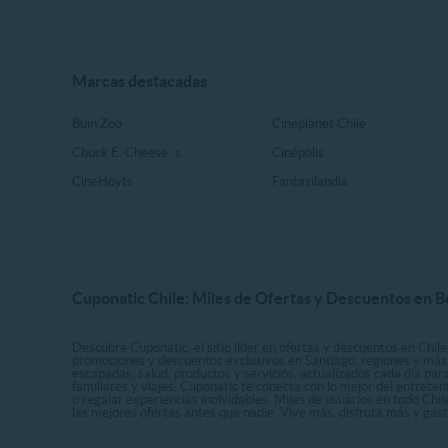
Marcas destacadas
Buin Zoo
Cineplanet Chile
Chuck E. Cheese ´s
Cinépolis
CineHoyts
Fantasilandia
Cuponatic Chile: Miles de Ofertas y Descuentos en B
Descubre Cuponatic, el sitio líder en ofertas y descuentos en Chile
promociones y descuentos exclusivos en Santiago, regiones y más 
escapadas, salud, productos y servicios, actualizados cada día par
familiares y viajes, Cuponatic te conecta con lo mejor del entrete
o regalar experiencias inolvidables. Miles de usuarios en todo Chi
las mejores ofertas antes que nadie. Vive más, disfruta más y ga