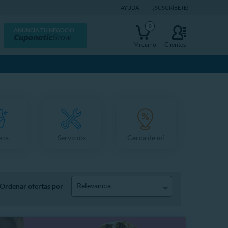
AYUDA
¡SUSCRÍBETE!
0
ANUNCIA TU NEGOCIO
Mi carro
Clientes
eza
Servicios
Cerca de mí
Relevancia
Ordenar ofertas por