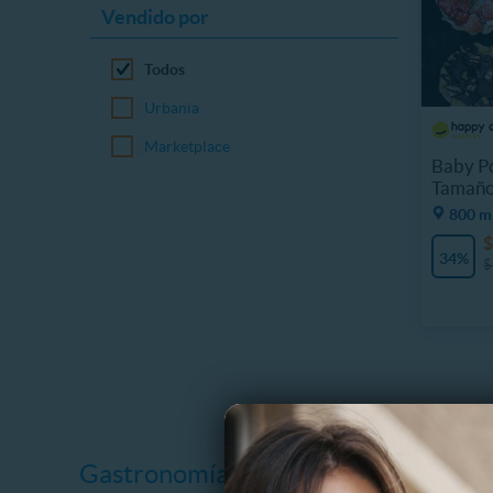
Vendido por
Todos
Urbania
Marketplace
Baby Po
Tamaño
800 m,
$
34%
$
Gastronomía