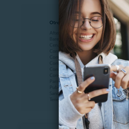
Otros restaurantes y bares
Pastele
After office
Desayu
Bares
Helader
Cena romántica
Onces
Comida Italiana
Postres
Comida buffet
Tortas y
Comida criolla
Comida internacional
Comida vegetariana
Parrillada
Pubs
Sandwiches
Tenedor libre