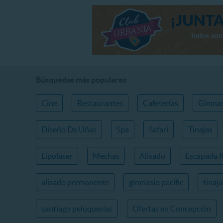
Búsquedas más populares
Cine
Restaurantes
Cafeterías
Gimnas
Diseño De Uñas
Spa
Safari
Tinajas
Lipolaser
Mechas
Alisado
Escapada 
alisado permanente
gimnasio pacific
tinaj
santiago peluquerías
Ofertas en Concepción