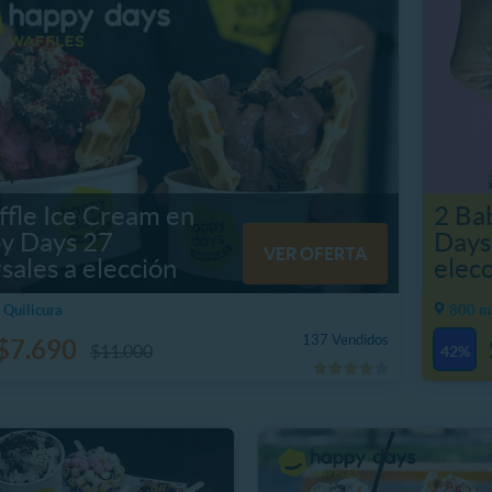
fle Ice Cream en
2 Ba
y Days 27
Days 
VER OFERTA
sales a elección
elec
 Quilicura
800 m,
137 Vendidos
$7.690
$11.000
42%