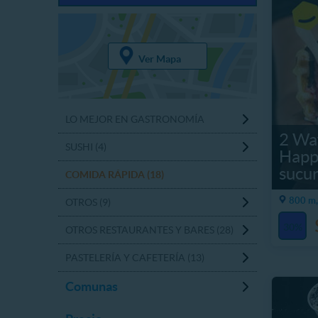
Ver Mapa
LO MEJOR EN GASTRONOMÍA
2 Waf
SUSHI (4)
Happ
sucur
COMIDA RÁPIDA (18)
800 m,
OTROS (9)
30%
OTROS RESTAURANTES Y BARES (28)
PASTELERÍA Y CAFETERÍA (13)
Comunas