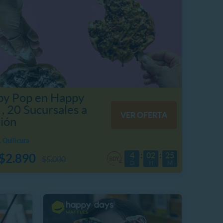
by Pop en Happy
, 20 Sucursales a
VER OFERTA
ción
 Quilicura
4
02
25
$2.890
$5.000
D
H
M