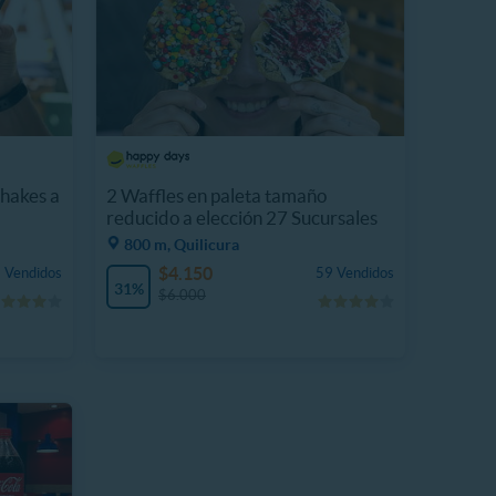
hakes a
2 Waffles en paleta tamaño
reducido a elección 27 Sucursales
800 m, Quilicura
$4.150
 Vendidos
59 Vendidos
31%
$6.000