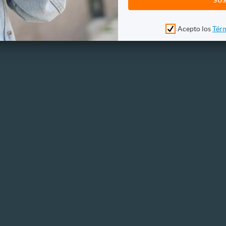
Acepto los
Térm