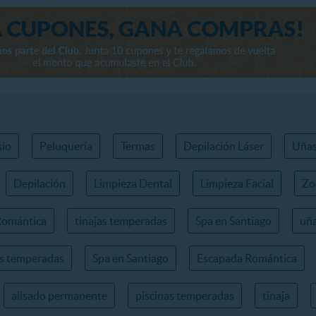
io
Peluquería
Termas
Depilación Láser
Uña
Depilación
Limpieza Dental
Limpieza Facial
Zo
Romántica
tinajas temperadas
Spa en Santiago
uña
as temperadas
Spa en Santiago
Escapada Romántica
alisado permanente
piscinas temperadas
tinaja