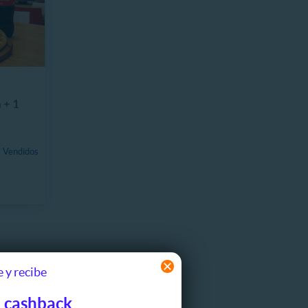
 + 1
 Vendidos
 y recibe
 cashback