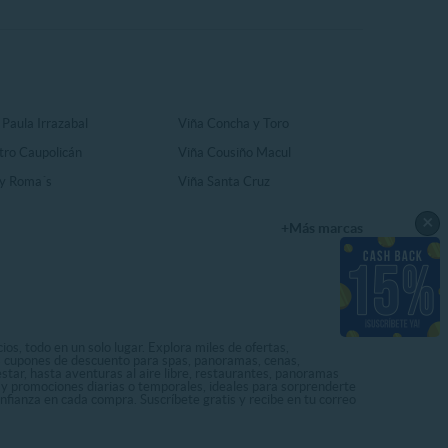
 Paula Irrazabal
Viña Concha y Toro
tro Caupolicán
Viña Cousiño Macul
y Roma´s
Viña Santa Cruz
×
+Más marcas
os, todo en un solo lugar. Explora miles de ofertas,
ás cupones de descuento para spas, panoramas, cenas,
star, hasta aventuras al aire libre, restaurantes, panoramas
s y promociones diarias o temporales, ideales para sorprenderte
onfianza en cada compra. Suscríbete gratis y recibe en tu correo