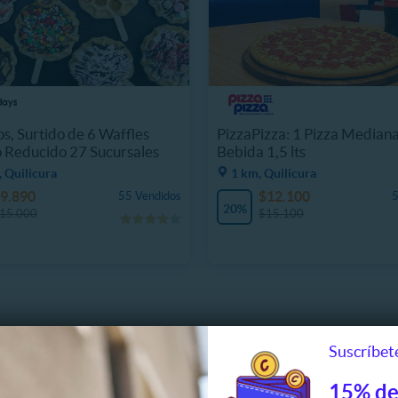
s, Surtido de 6 Waffles
PizzaPizza: 1 Pizza Mediana
 Reducido 27 Sucursales
Bebida 1,5 lts
 Quilicura
1 km, Quilicura
9.890
$12.100
55 Vendidos
5
20%
15.000
$15.100
Suscríbete
15% de