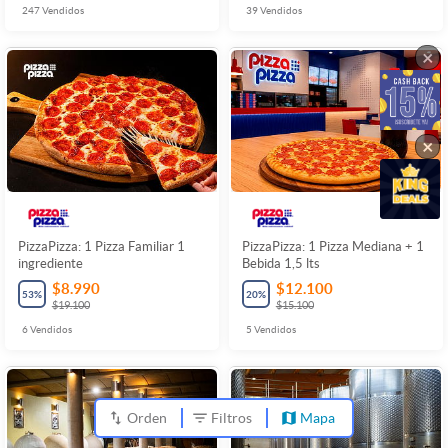
247
Vendidos
39
Vendidos
×
×
PizzaPizza: 1 Pizza Familiar 1
PizzaPizza: 1 Pizza Mediana + 1
ingrediente
Bebida 1,5 lts
$8.990
$12.100
53
%
20
%
$19.100
$15.100
6
Vendidos
5
Vendidos
Orden
Filtros
Mapa