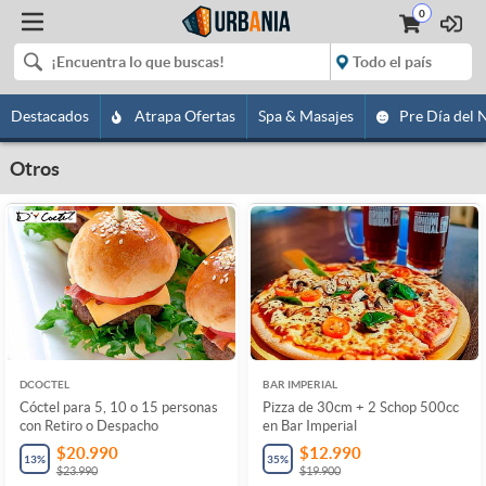
0
Destacados
Atrapa Ofertas
Spa & Masajes
Pre Día del 
Otros
DCOCTEL
BAR IMPERIAL
Cóctel para 5, 10 o 15 personas
Pizza de 30cm + 2 Schop 500cc
con Retiro o Despacho
en Bar Imperial
$20.990
$12.990
13
%
35
%
$23.990
$19.900