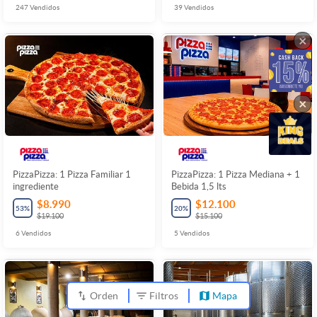
247
Vendidos
39
Vendidos
×
×
PizzaPizza: 1 Pizza Familiar 1
PizzaPizza: 1 Pizza Mediana + 1
ingrediente
Bebida 1,5 lts
$8.990
$12.100
53
%
20
%
$19.100
$15.100
6
Vendidos
5
Vendidos
Orden
Filtros
Mapa