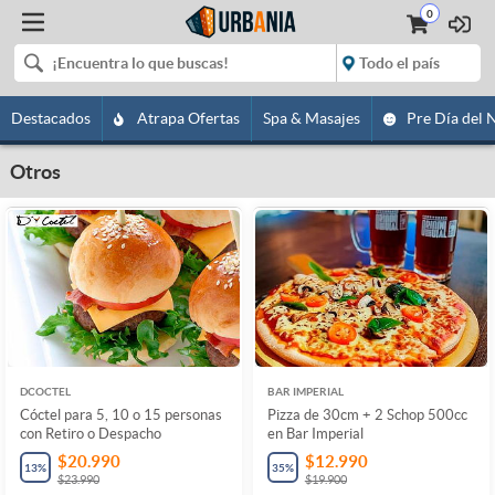
0
Destacados
Atrapa Ofertas
Spa & Masajes
Pre Día del 
Otros
DCOCTEL
BAR IMPERIAL
Cóctel para 5, 10 o 15 personas
Pizza de 30cm + 2 Schop 500cc
con Retiro o Despacho
en Bar Imperial
$20.990
$12.990
13
%
35
%
$23.990
$19.900