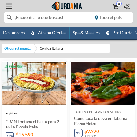
0
Destacados
Atrapa Ofertas
Spa & Masajes
Pre Día del 
Otros restaurantes y bares
Comida Italiana
TABERNA DE LA PIZZA X METRO
Come toda la pizza en Taberna
GRAN Fontana di Pasta para 2
PizzaxMetro
en La Piccola Italia
$9.990
9
%
$15.590
18
%
$11.000