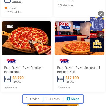
$18.999
208
Vendidos
4.1
(
25
)
4219
Vendidos
×
×
PizzaPizza: 1 Pizza Familiar 1
PizzaPizza: 1 Pizza Mediana + 1
ingrediente
Bebida 1,5 lts
$8.990
$12.100
53
%
20
%
$19.100
$15.100
6
Vendidos
5
Vendidos
Orden
Filtros
Mapa