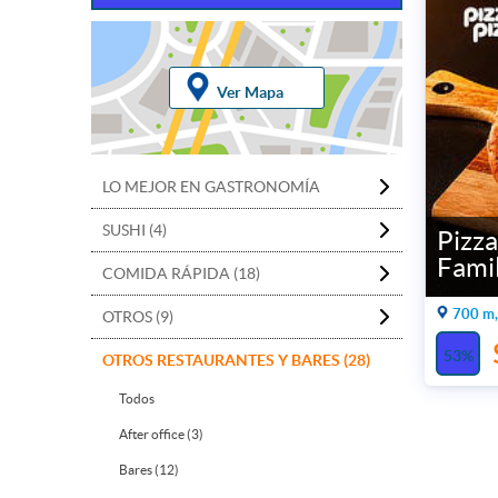
Ver Mapa
LO MEJOR EN GASTRONOMÍA
SUSHI (4)
Pizza
Famil
COMIDA RÁPIDA (18)
700 m,
OTROS (9)
53%
OTROS RESTAURANTES Y BARES (28)
Todos
After office (3)
Bares (12)