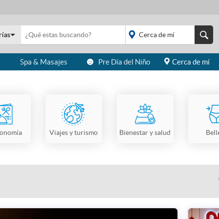
rías
s
Spa & Masajes
Pre Día del Niño
Cerca de mí
placeholder="Todo el
país">
ronomía
Viajes y turismo
Bienestar y salud
Bell