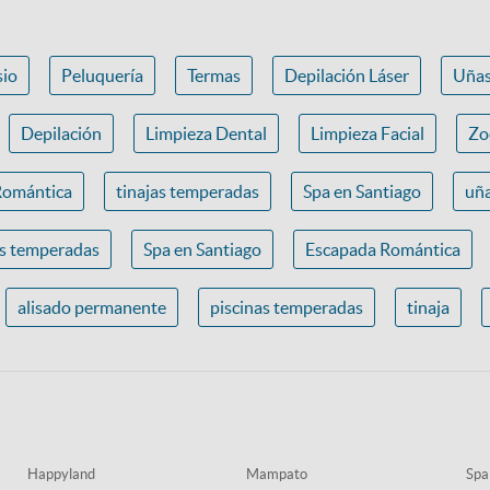
io
Peluquería
Termas
Depilación Láser
Uña
Depilación
Limpieza Dental
Limpieza Facial
Zo
Romántica
tinajas temperadas
Spa en Santiago
uña
as temperadas
Spa en Santiago
Escapada Romántica
alisado permanente
piscinas temperadas
tinaja
Happyland
Mampato
Spa