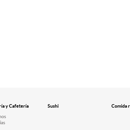
ría y Cafetería
Sushi
Comida r
nos
ías