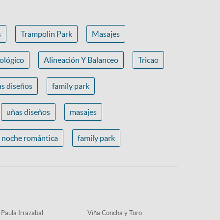
s
Trampolin Park
Masajes
ológico
Alineación Y Balanceo
Tricao
s diseños
family park
uñas diseños
masajes
noche romántica
family park
 Paula Irrazabal
Viña Concha y Toro