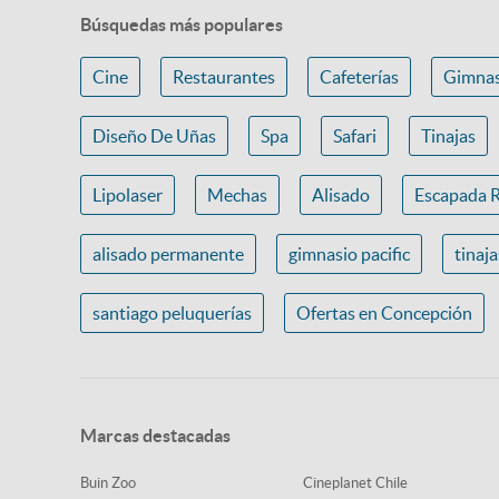
Búsquedas más populares
Cine
Restaurantes
Cafeterías
Gimnas
Diseño De Uñas
Spa
Safari
Tinajas
Lipolaser
Mechas
Alisado
Escapada 
alisado permanente
gimnasio pacific
tinaj
santiago peluquerías
Ofertas en Concepción
Marcas destacadas
Buin Zoo
Cineplanet Chile