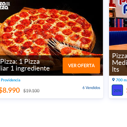
Pizza
Pizza: 1 Pizza
Medi
VER OFERTA
iar 1 ingrediente
lts
 Providencia
700 m,
6 Vendidos
$8.990
$19.100
20%