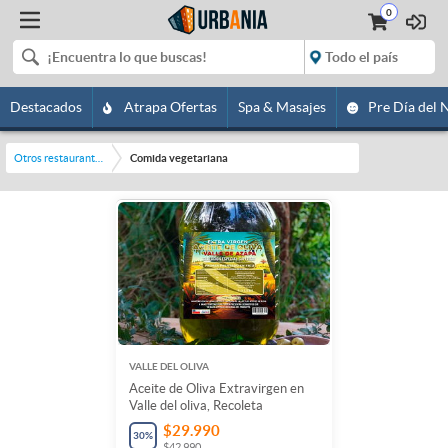
0
Destacados
Atrapa Ofertas
Spa & Masajes
Pre Día del 
Otros restaurantes y bares
Comida vegetariana
VALLE DEL OLIVA
Aceite de Oliva Extravirgen en
Valle del oliva, Recoleta
$29.990
30
%
$42.990