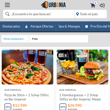
0
Destacados
Atrapa Ofertas
Spa & Masajes
Pre Día del 
Otros restaurantes y bares
Pubs
BAR IMPERIAL
BAR IMPERIAL
Pizza de 30cm + 2 Schop 500cc
2 Hamburguesas + 2 Schop
en Bar Imperial
500cc en Bar Imperial, Maipú
$12.990
$20.990
35
%
30
%
$19.900
$30.000