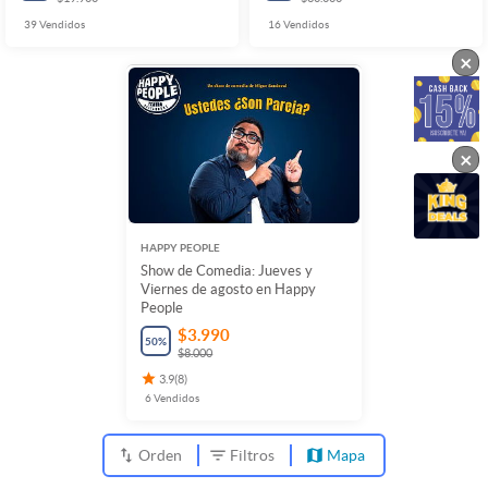
39
Vendidos
16
Vendidos
×
×
HAPPY PEOPLE
Show de Comedia: Jueves y
Viernes de agosto en Happy
People
$3.990
50
%
$8.000
3.9
(
8
)
6
Vendidos
Orden
Filtros
Mapa